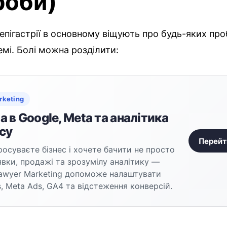
роби)
в епігастрії в основному віщують про будь-яких пр
емі. Болі можна розділити:
rketing
 в Google, Meta та аналітика
су
Перейт
осуваєте бізнес і хочете бачити не просто
аявки, продажі та зрозумілу аналітику —
awyer Marketing допоможе налаштувати
, Meta Ads, GA4 та відстеження конверсій.