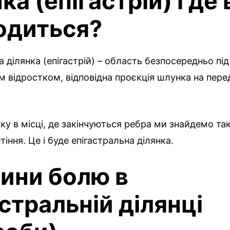
ка (епігастрій) і де
одиться?
а ділянка (епігастрій) – область безпосередньо під
 відростком, відповідна проєкція шлунка на пер
у в місці, де закінчуються ребра ми знайдемо так
іння. Це і буде епігастральна ділянка.
ини болю в
астральній ділянці