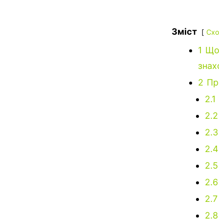
Зміст
Схо
1
Що 
знах
2
Пр
2.1
2.2
2.3
2.4
2.5
2.6
2.7
2.8