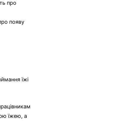
ть про
 про появу
иймання їжі
 працівникам
ою їжею, а