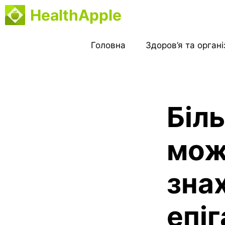
Перейти
HealthApple
до
вмісту
Головна
Здоров’я та орган
Біль
мож
зна
епі