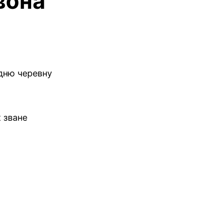
 вона
едню черевну
 зване