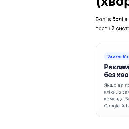
(хво
Болі в болі 
травній сист
Sawyer Ma
Реклама
без хао
Якщо ви пр
кліки, а з
команда S
Google Ads