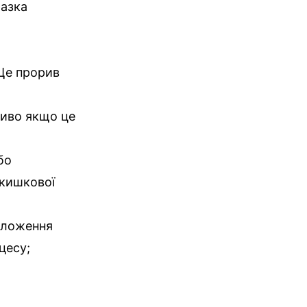
разка
 Це прорив
ливо якщо це
бо
 кишкової
положення
цесу;
х