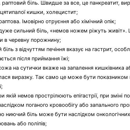
, раптовий біль. Швидше за все, це панкреатит, ви
цятипалої кишки, холецистит;
 раптова. Імовірно отруєння або хімічний опік;
і дуже сильний біль, «немов ножем ріжуть живіт».
и в черевну порожнину;
 біль з відчуттям печіння вказує на гастрит, особ
ається після приймання їжі;
схожа на сутички вкаже на запалення кишківника а
лася виразку. Так само це може бути показником
ї;
при якій немов прострілюють епігастрії, при зміні 
 наслідком поганого кровообігу або запального про
но ниючий біль може бути наслідком онкологічни
ювань або поліпів;