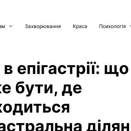
ізм
Захворювання
Краса
Психологія
 в епігастрії: що
е бути, де
ходиться
гастральна діля