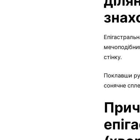
ділян
знах
Епігастральн
мечоподібним
стінку.
Поклавши рук
сонячне сплет
Прич
епіг