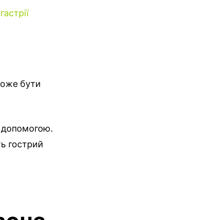
гастрії
може бути
ю допомогою.
ть гострий