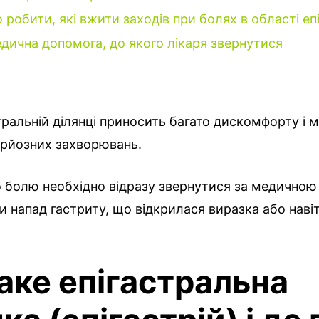
 робити, які вжити заходів при болях в області епі
дична допомога, до якого лікаря звернутися
стральній ділянці приносить багато дискомфорту і 
ерйозних захворювань.
о болю необхідно відразу звернутися за медично
 напад гастриту, що відкрилася виразка або наві
аке епігастральна