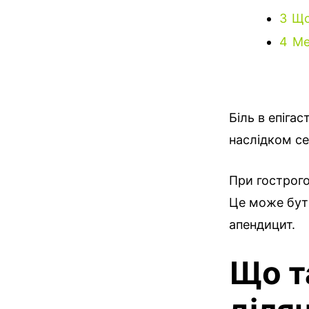
3
Що
4
Ме
Біль в епіга
наслідком с
При гострог
Це може бути
апендицит.
Що т