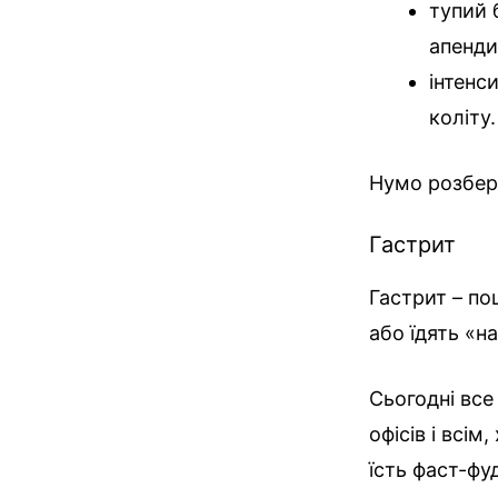
тупий 
апенди
інтенс
коліту.
Нумо розбер
Гастрит
Гастрит – по
або їдять «на
Сьогодні все
офісів і всі
їсть фаст-фу