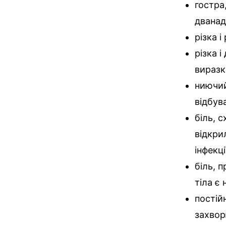
гостра
дванад
різка і
різка 
виразк
ниючий
відбув
біль, 
відкри
інфекці
біль, 
тіла є
постій
захвор