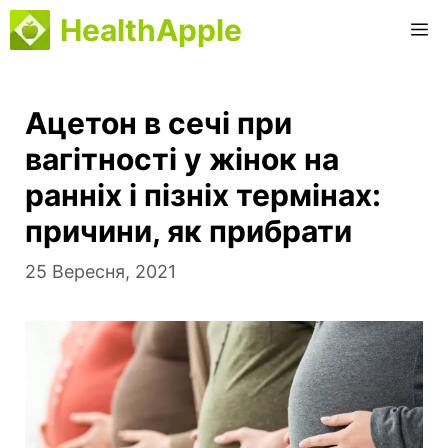
Перейти
HealthApple
М
до
вмісту
Ацетон в сечі при
вагітності у жінок на
ранніх і пізніх термінах:
причини, як прибрати
25 Вересня, 2021