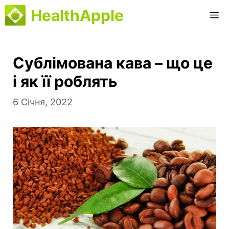
Перейти
HealthApple
М
до
вмісту
Сублімована кава – що це
і як її роблять
6 Січня, 2022