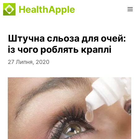
Перейти
HealthApple
М
до
вмісту
Штучна сльоза для очей:
із чого роблять краплі
27 Липня, 2020