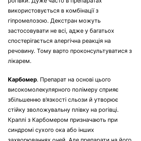
рогівки. Дуже часто в препаратах
використовується в комбінації з
гіпромелозою. Декстран можуть
застосовувати не всі, адже у багатьох
спостерігається алергічна реакція на
речовину. Тому варто проконсультуватися з
лікарем.
Карбомер
. Препарат на основі цього
високомолекулярного полімеру сприяє
збільшенню в’язкості сльози й утворює
стійку зволожувальну плівку на рогівці.
Краплі з Карбомером призначають при
синдромі сухого ока або інших
захворюваннях очей. Але препарати на його