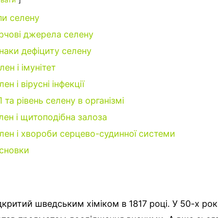
пи селену
рчові джерела селену
наки дефіциту селену
лен і імунітет
ен і вірусні інфекції
Л та рівень селену в організмі
лен і щитоподібна залоза
лен і хвороби серцево-судинної системи
сновки
дкритий шведським хіміком в 1817 році. У 50-х ро