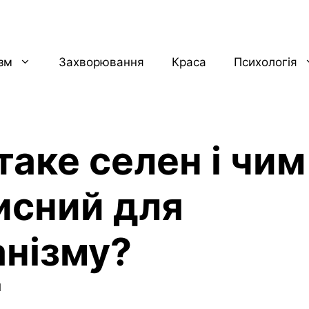
ізм
Захворювання
Краса
Психологія
аке селен і чим
исний для
анізму?
1