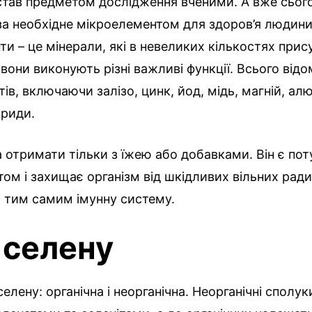
 став предметом дослідження вченими. А вже сьог
а необхідне мікроелементом для здоров’я людини
и – це мінерали, які в невеликих кількостях прис
 вони виконують різні важливі функції. Всього відо
ів, включаючи залізо, цинк, йод, мідь, магній, алю
ориди.
 отримати тільки з їжею або добавками. Він є по
ом і захищає організм від шкідливих вільних ради
 тим самим імунну систему.
 селену
селену: органічна і неорганічна. Неорганічні сполу