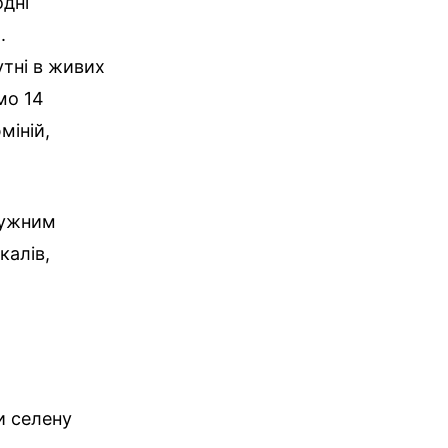
одні
.
утні в живих
мо 14
міній,
тужним
калів,
ки селену