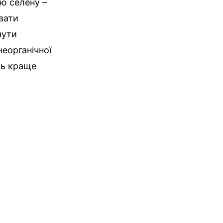
ю селену –
вати
нути
неорганічної
ть краще