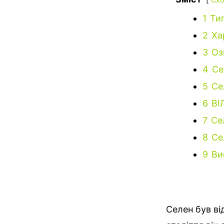
1
Ти
2
Ха
3
Оз
4
Се
5
Сел
6
ВІ
7
Се
8
Се
9
Ви
Селен був ві