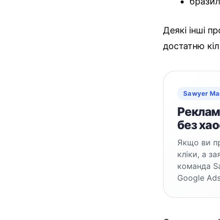
бразил
Деякі інші п
достатню кіл
Sawyer Ma
Реклама
без хао
Якщо ви пр
кліки, а з
команда S
Google Ads