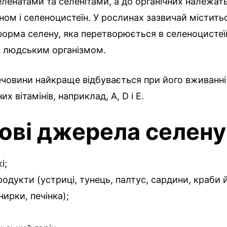
ленатами та селенітами, а до органічних належат
ном і селеноцистеїн. У рослинах зазвичай містить
форма селену, яка перетворюється в селеноцистеї
 людським організмом.
човини найкраще відбувається при його вживанні 
 вітамінів, наприклад, A, D і E.
ові джерела селену
і;
одукти (устриці, тунець, палтус, сардини, краби й 
нирки, печінка);