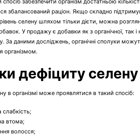
спосіб забезпечити організм достатньою кількіст
ся збалансований раціон. Якщо складно підтриму
івень селену шляхом тільки дієти, можна розгля
бавок. У продажу є добавки як з органічної, так і 
. За даними досліджень, органічні сполуки можу
я організмом.
ки дефіциту селену
ну в організмі може проявлятися в такий спосіб:
а слабкість;
на втома;
ння волосся;