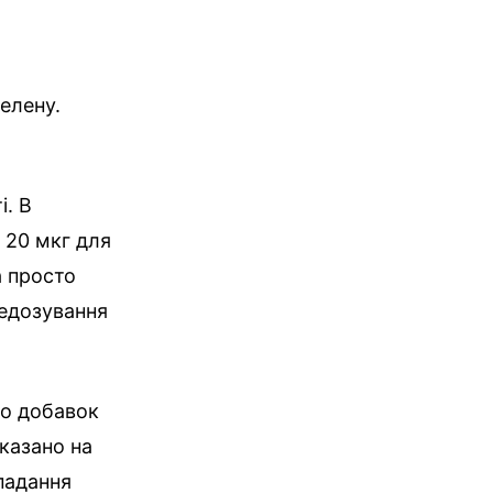
елену.
і. В
 20 мкг для
а просто
редозування
бо добавок
вказано на
ипадання