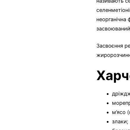
називають се
селенметіоні
неорганічна 
засвоюваний
Засвоєння ре
жиророзчинних
Харч
дріждж
морепр
м’ясо (
злаки;