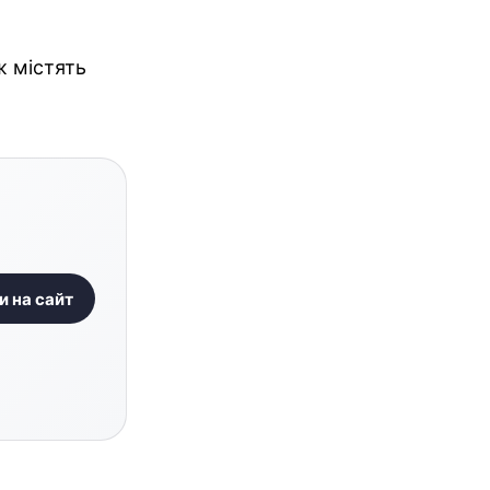
ж містять
и на сайт