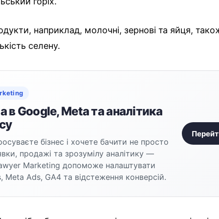
ьський горіх.
родукти, наприклад, молочні, зернові та яйця, тако
ькість селену.
rketing
 в Google, Meta та аналітика
су
Перейт
осуваєте бізнес і хочете бачити не просто
аявки, продажі та зрозумілу аналітику —
awyer Marketing допоможе налаштувати
, Meta Ads, GA4 та відстеження конверсій.