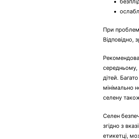
безплі
ослабл
При проблем
Відповідно, 
Рекомендован
середньому, 
дітей. Багат
мінімально 
селену тако
Селен безпеч
згідно з вка
етикетці, мо