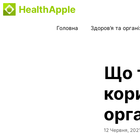
Перейти
HealthApple
до
вмісту
Головна
Здоров’я та орган
Що т
кор
орг
12 Червня, 202