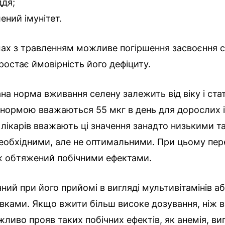
ддя;
ений імунітет.
ах з травленням можливе погіршення засвоєння с
зростає ймовірність його дефіциту.
а норма вживання селену залежить від віку і стат
нормою вважаються 55 мкг в день для дорослих і
о лікарів вважають ці значення занадто низькими т
необхідними, але не оптимальними. При цьому пе
ж обтяжений побічними ефектами.
ний при його прийомі в вигляді мультивітамінів а
зівками. Якщо вжити більш високе дозування, ніж 
жливо прояв таких побічних ефектів, як анемія, в