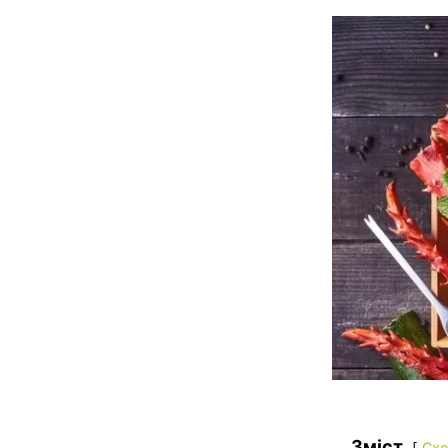
Зміст
Схо