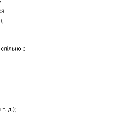
ь
ся
н,
спільно з
т. д.);