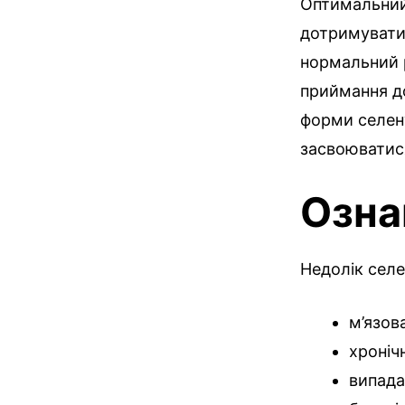
Оптимальний 
дотримувати
нормальний р
приймання до
форми селену
засвоюватис
Озна
Недолік селе
м’язов
хроніч
випада