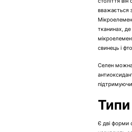
століття він
вважається з
Мікроелемент
тканинах, де
мікроелемент
свинець і фт
Селен можна
антиоксидант
підтримуючи
Типи
Є дві форми 