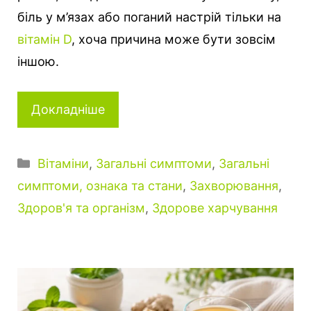
біль у м’язах або поганий настрій тільки на
вітамін D
, хоча причина може бути зовсім
іншою.
Докладніше
Категорії
Вітаміни
,
Загальні симптоми
,
Загальні
симптоми, ознака та стани
,
Захворювання
,
Здоров'я та організм
,
Здорове харчування