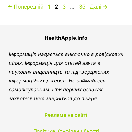
Сторінка
Сторінка
Сторінка
Сторінка
←
Попередній
1
2
3
…
35
Далі
→
HealthApple.Info
Інформація надається виключно в довідкових
цілях. Інформація для статей взята з
наукових видавництв та підтверджених
інформаційних джерел. Не займайтеся
самолікуванням. При перших ознаках
захворювання зверніться до лікаря.
Реклама на сайті
Політика Конфіденційності