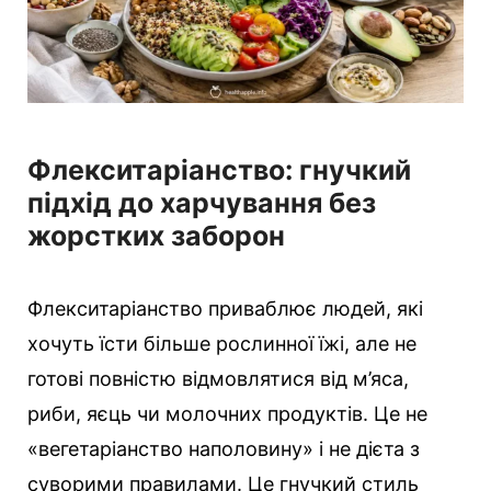
Флекситаріанство: гнучкий
підхід до харчування без
жорстких заборон
Флекситаріанство приваблює людей, які
хочуть їсти більше рослинної їжі, але не
готові повністю відмовлятися від м’яса,
риби, яєць чи молочних продуктів. Це не
«вегетаріанство наполовину» і не дієта з
суворими правилами. Це гнучкий стиль