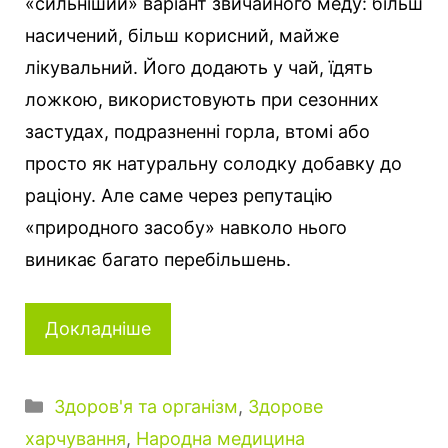
«сильніший» варіант звичайного меду: більш
насичений, більш корисний, майже
лікувальний. Його додають у чай, їдять
ложкою, використовують при сезонних
застудах, подразненні горла, втомі або
просто як натуральну солодку добавку до
раціону. Але саме через репутацію
«природного засобу» навколо нього
виникає багато перебільшень.
Докладніше
Категорії
Здоров'я та організм
,
Здорове
харчування
,
Народна медицина