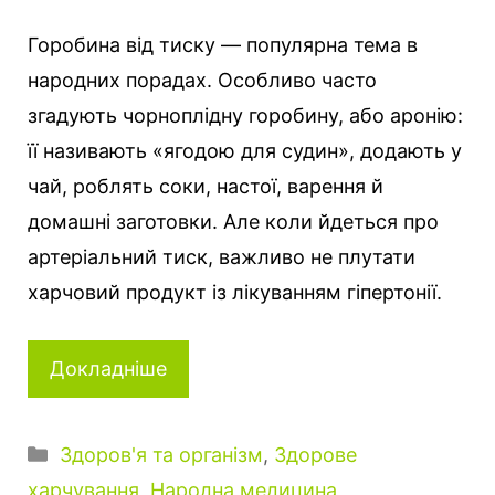
Горобина від тиску — популярна тема в
народних порадах. Особливо часто
згадують чорноплідну горобину, або аронію:
її називають «ягодою для судин», додають у
чай, роблять соки, настої, варення й
домашні заготовки. Але коли йдеться про
артеріальний тиск, важливо не плутати
харчовий продукт із лікуванням гіпертонії.
Докладніше
Категорії
Здоров'я та організм
,
Здорове
харчування
,
Народна медицина