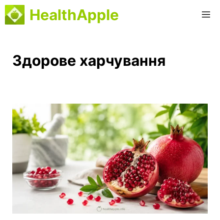
Перейти
HealthApple
М
до
вмісту
Здорове харчування