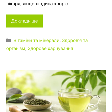
лікаря, якщо людина хворіє.
Докладніше
Категорії
Вітаміни та мінерали
,
Здоров'я та
організм
,
Здорове харчування