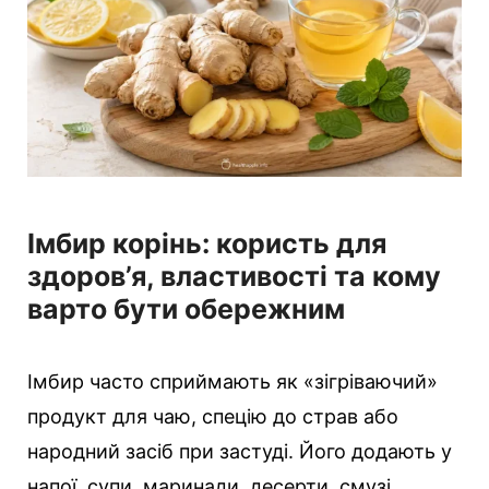
Імбир корінь: користь для
здоров’я, властивості та кому
варто бути обережним
Імбир часто сприймають як «зігріваючий»
продукт для чаю, спецію до страв або
народний засіб при застуді. Його додають у
напої, супи, маринади, десерти, смузі,