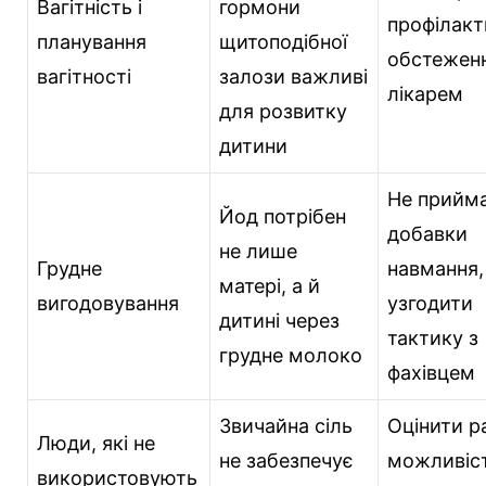
Вагітність і
гормони
профілакт
планування
щитоподібної
обстеженн
вагітності
залози важливі
лікарем
для розвитку
дитини
Не прийм
Йод потрібен
добавки
не лише
Грудне
навмання,
матері, а й
вигодовування
узгодити
дитині через
тактику з
грудне молоко
фахівцем
Звичайна сіль
Оцінити ра
Люди, які не
не забезпечує
можливіс
використовують