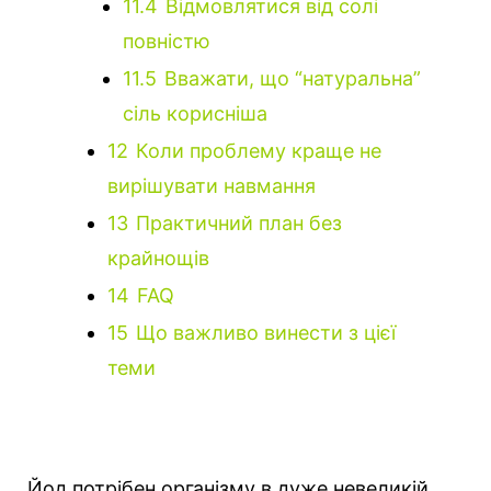
11.4
Відмовлятися від солі
повністю
11.5
Вважати, що “натуральна”
сіль корисніша
12
Коли проблему краще не
вирішувати навмання
13
Практичний план без
крайнощів
14
FAQ
15
Що важливо винести з цієї
теми
Йод потрібен організму в дуже невеликій