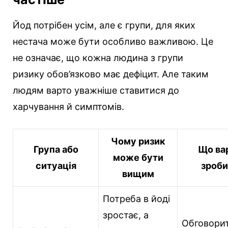
Йод потрібен усім, але є групи, для яких
нестача може бути особливо важливою. Це
не означає, що кожна людина з групи
ризику обов’язково має дефіцит. Але таким
людям варто уважніше ставитися до
харчування й симптомів.
Чому ризик
Група або
Що ва
може бути
ситуація
зроби
вищим
Потреба в йоді
зростає, а
Обговори