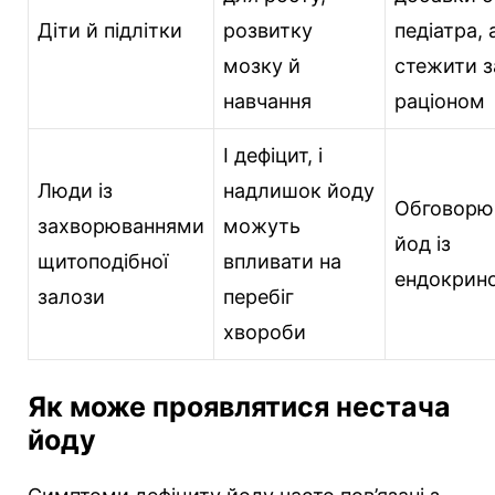
Діти й підлітки
розвитку
педіатра, 
мозку й
стежити з
навчання
раціоном
І дефіцит, і
Люди із
надлишок йоду
Обговорю
захворюваннями
можуть
йод із
щитоподібної
впливати на
ендокрин
залози
перебіг
хвороби
Як може проявлятися нестача
йоду