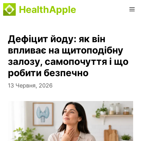
Перейти
HealthApple
М
до
вмісту
Дефіцит йоду: як він
впливає на щитоподібну
залозу, самопочуття і що
робити безпечно
13 Червня, 2026