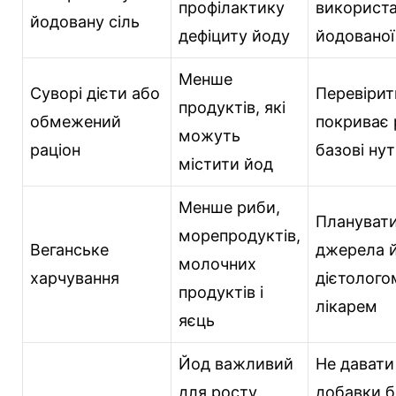
профілактику
використ
йодовану сіль
дефіциту йоду
йодованої
Менше
Суворі дієти або
Перевірит
продуктів, які
обмежений
покриває 
можуть
раціон
базові нут
містити йод
Менше риби,
Плануват
морепродуктів,
Веганське
джерела й
молочних
харчування
дієтолого
продуктів і
лікарем
яєць
Йод важливий
Не давати
для росту,
добавки б