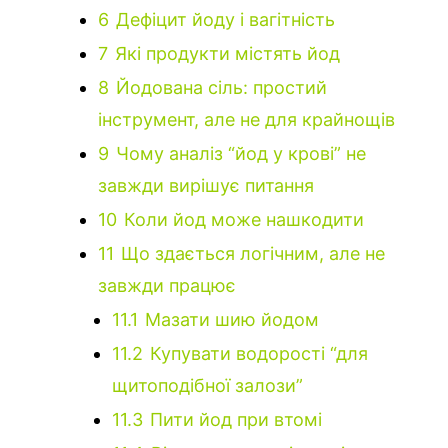
6
Дефіцит йоду і вагітність
7
Які продукти містять йод
8
Йодована сіль: простий
інструмент, але не для крайнощів
9
Чому аналіз “йод у крові” не
завжди вирішує питання
10
Коли йод може нашкодити
11
Що здається логічним, але не
завжди працює
11.1
Мазати шию йодом
11.2
Купувати водорості “для
щитоподібної залози”
11.3
Пити йод при втомі