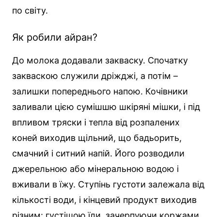
по світу.
Як робили айран?
До молока додавали закваску. Спочатку
закваскою служили дріжджі, а потім –
залишки попереднього напою. Кочівники
заливали цією сумішшю шкіряні мішки, і під
впливом тряски і тепла від розпалених
коней виходив щільний, що бадьорить,
смачний і ситний напій. Його розводили
джерельною або мінеральною водою і
вживали в їжу. Ступінь густоти залежала від
кількості води, і кінцевий продукт виходив
різним: густішою їли, зачерпуючи коржами,