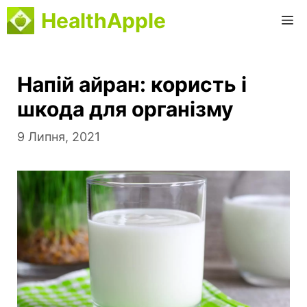
Перейти
HealthApple
M
до
вмісту
Напій айран: користь і
шкода для організму
9 Липня, 2021