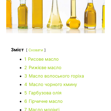
Зміст
Сховати
1
Рисове масло
2
Рижієве масло
3
Масло волоського горіха
4
Масло чорного кмину
5
Гарбузова олія
6
Гірчичне масло
7
Масло морінгі