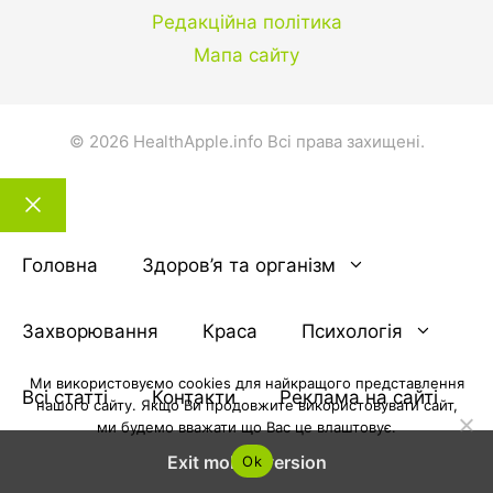
Редакційна політика
Мапа сайту
© 2026 HealthApple.info Всі права захищені.
Закрити
тему
Головна
Здоров’я та організм
Захворювання
Краса
Психологія
Ми використовуємо cookies для найкращого представлення
Всі статті
Контакти
Реклама на сайті
нашого сайту. Якщо Ви продовжите використовувати сайт,
ми будемо вважати що Вас це влаштовує.
Exit mobile version
Ok