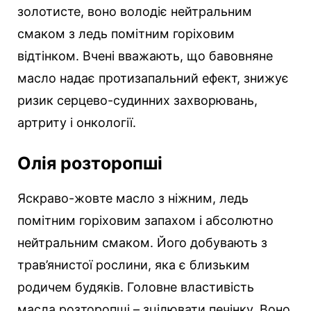
золотисте, воно володіє нейтральним
смаком з ледь помітним горіховим
відтінком. Вчені вважають, що бавовняне
масло надає протизапальний ефект, знижує
ризик серцево-судинних захворювань,
артриту і онкології.
Олія розторопші
Яскраво-жовте масло з ніжним, ледь
помітним горіховим запахом і абсолютно
нейтральним смаком. Його добувають з
трав’янистої рослини, яка є близьким
родичем будяків. Головне властивість
масла розторопші – зцілювати печінку. Воно