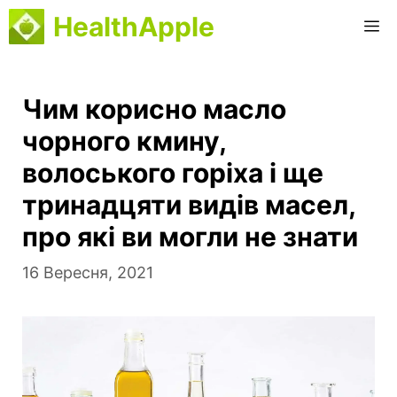
Перейти
HealthApple
M
до
вмісту
Чим корисно масло
чорного кмину,
волоського горіха і ще
тринадцяти видів масел,
про які ви могли не знати
16 Вересня, 2021