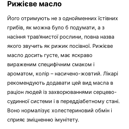
Рижієве масло
Його отримують не з однойменних їстівних
грибів, як можна було б подумати, а з
насіння трав’янистої рослини, повна назва
якого звучить як рижик посівної. Рижієве
масло досить густе, має яскраво
вираженим специфічним смаком і
ароматом, колір – насичено-жовтий. Лікарі
рекомендують додавати цей вид масла в
раціон людей із захворюваннями серцево-
судинної системи і в переддіабетному стані.
Воно нормалізує холестериновий обмін і
сприяє зміцненню імунітету.