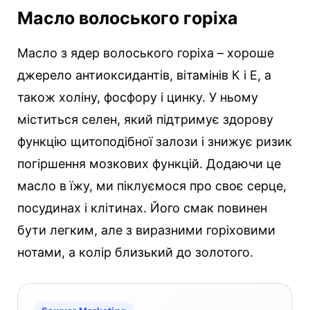
Масло волоського горіха
Масло з ядер волоського горіха – хороше
джерело антиоксидантів, вітамінів К і Е, а
також холіну, фосфору і цинку. У ньому
міститься селен, який підтримує здорову
функцію щитоподібної залози і знижує ризик
погіршення мозкових функцій. Додаючи це
масло в їжу, ми піклуємося про своє серце,
посудинах і клітинах. Його смак повинен
бути легким, але з виразними горіховими
нотами, а колір близький до золотого.