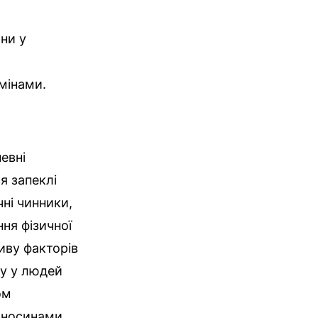
ни у
мінами.
евні
ся запеклі
чні чинники,
ня фізичної
иву факторів
му у людей
ом
дносинами.