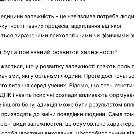
медицини залежність – це нав’язлива потреба люди
укупності певних процесів, відхилення від якої
ться вираженими психологічними чи фізичними з
е бути пов’язаний розвиток залежності?
жається, що у розвитку залежності грають роль п
ханізми, які у організмі людини. Проте досі точать
ього питання серед учених. Відомо, що певні генети
ДНК і навіть психічні розлади впливають формуван
З іншого боку, адикція може бути результатом впл
 призводять до зміни поведінки людини. Саме то
різні види залежностей: це обумовлено характер
 особливостями виховання, міжособистісними ві