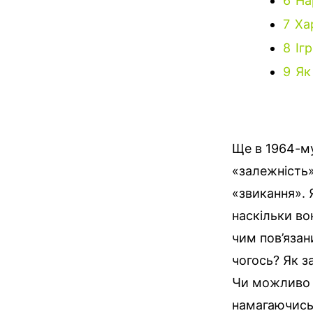
6
На
7
Ха
8
Іг
9
Як
Ще в 1964-му
«залежність»
«звикання».
наскільки во
чим пов’язан
чогось? Як з
Чи можливо 
намагаючись 