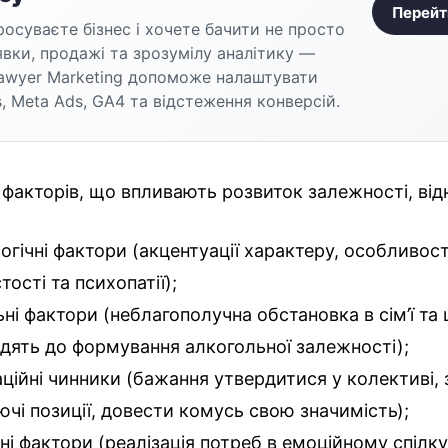
Перейт
осуваєте бізнес і хочете бачити не просто
аявки, продажі та зрозумілу аналітику —
awyer Marketing допоможе налаштувати
, Meta Ads, GA4 та відстеження конверсій.
факторів, що впливають розвиток залежності, від
огічні фактори (акцентуації характеру, особливост
ості та психопатії);
ьні фактори (неблагополучна обстановка в сім’ї та
дять до формування алкогольної залежності);
ційні чинники (бажання утвердитися у колективі, 
ючі позиції, довести комусь свою значимість);
ні фактори (реалізація потреб в емоційному спілку