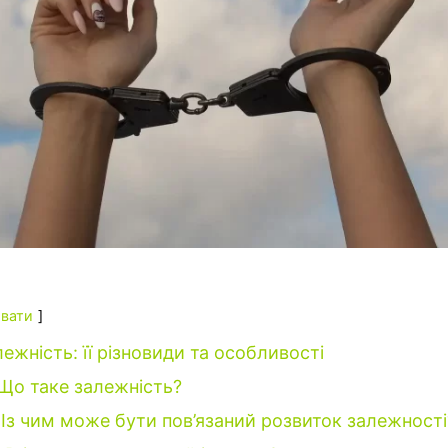
вати
ежність: її різновиди та особливості
Що таке залежність?
Із чим може бути пов’язаний розвиток залежності