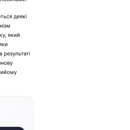
ться деякі
нізм
ку, який
ики
в результаті
знову
прийому