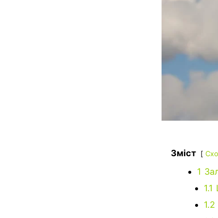
Зміст
Схо
1
Зал
1.1
1.2