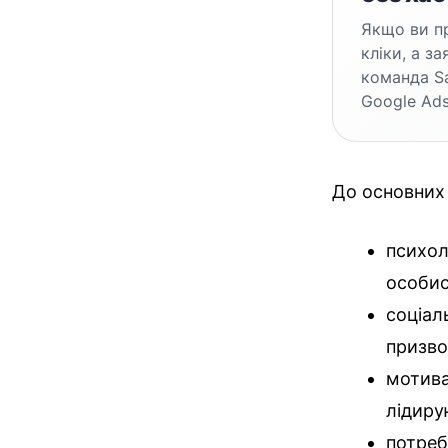
Якщо ви пр
кліки, а з
команда S
Google Ads
До основних 
психол
особист
соціал
призво
мотива
лідиру
потреб