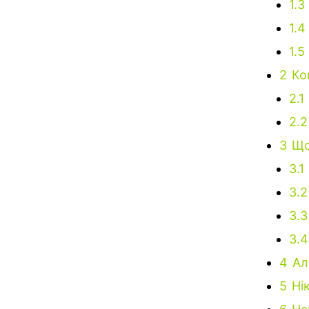
1.3
1.4
1.5
2
Ко
2.1
2.2
3
Що
3.1
3.2
3.3
3.4
4
Ал
5
Ні