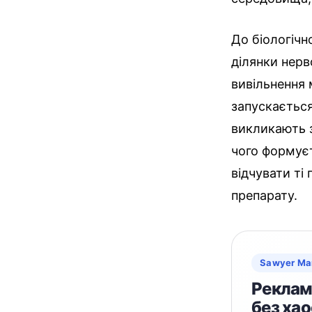
До біологічн
ділянки нер
вивільнення 
запускаєтьс
викликають з
чого формуєт
відчувати ті
препарату.
Sawyer Ma
Реклама
без хао