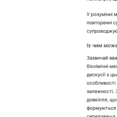
У розумінні 
повторенні с
супроводжує
Із чим мож
Зазвичай вва
біохімічні ме
дискусії з ц
особливості 
залежності. 
довкілля, що
формуються 
середовища,