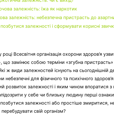
ркотична залежність: чи є вихід?
рчова залежність: їжа як наркотик
рова залежність: небезпечна пристрасть до азартни
 позбутися залежності і сформувати корисні звич
 році Всесвітня організація охорони здоров’я узви
, що замінює собою терміни «згубна пристрасть»
Які ж види залежностей існують на сьогоднішній д
ни небезпечні для фізичного та психічного здоров’
ий розвиток залежності і яким чином впоратися з
апідозрити у себе чи близьку людину перші ознак
позбутися залежності або простіше змиритися, н
перебудувати свій організм?