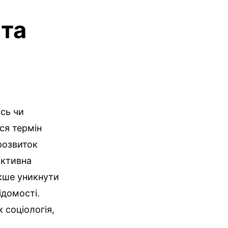
 та
сь чи
ся термін
 розвиток
иктивна
акше уникнути
ідомості.
 соціологія,