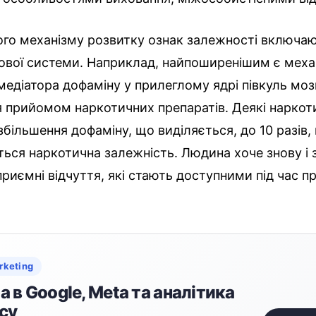
ого механізму розвитку ознак залежності включаю
вової системи. Наприклад, найпоширенішим є меха
медіатора дофаміну у прилеглому ядрі півкуль моз
я прийомом наркотичних препаратів. Деякі наркот
більшення дофаміну, що виділяється, до 10 разів, 
ься наркотична залежність. Людина хоче знову і 
 приємні відчуття, які стають доступними під час 
rketing
 в Google, Meta та аналітика
су