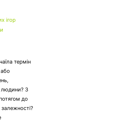
х ігор
ки
чаїла термін
 або
ень,
я людини? З
 потягом до
и залежності?
е