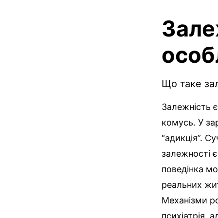
Залеж
особ
Що таке за
Залежність є
комусь. У за
“адикція”. С
залежності є
поведінка мо
реальних жит
Механізми ро
психіатрія, а