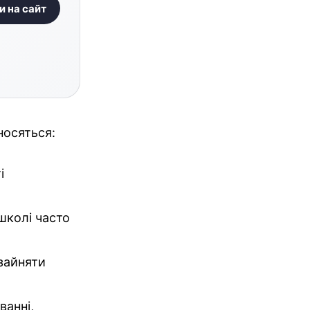
и на сайт
носяться:
і
 школі часто
зайняти
ванні,