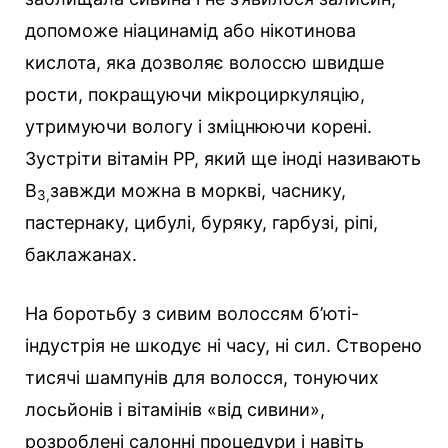
допоможе ніацинамід або нікотинова
кислота, яка дозволяє волоссю швидше
рости, покращуючи мікроциркуляцію,
утримуючи вологу і зміцнюючи корені.
Зустріти вітамін РР, який ще іноді називають
В
завжди можна в моркві, часнику,
3,
пастернаку, цибулі, буряку, гарбузі, ріпі,
баклажанах.
На боротьбу з сивим волоссям б’юті-
індустрія не шкодує ні часу, ні сил. Створено
тисячі шампунів для волосся, тонуючих
лосьйонів і вітамінів «від сивини»,
розроблені салонні процедури і навіть