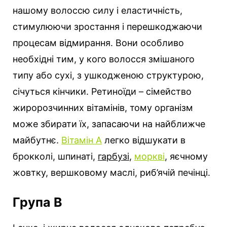
нашому волоссю силу і еластичність,
стимулюючи зростання і перешкоджаючи
процесам відмирання. Вони особливо
необхідні тим, у кого волосся змішаного
типу або сухі, з ушкодженою структурою,
січуться кінчики. Ретиноїди – сімейство
жиророзчинних вітамінів, тому організм
може збирати їх, запасаючи на найближче
майбутнє.
Вітамін А
легко відшукати в
брокколі, шпинаті,
гарбузі
,
моркві
, яєчному
жовтку, вершковому маслі, риб’ячій печінці.
Група В