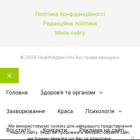
Політика Конфіденційності
Редакційна політика
Мапа сайту
© 2026 HealthApple.info Всі права захищені.
Закрити
тему
Головна
Здоров’я та організм
Захворювання
Краса
Психологія
Ми використовуємо cookies для найкращого представлення
Всі статті
Контакти
Реклама на сайті
нашого сайту. Якщо Ви продовжите використовувати сайт,
ми будемо вважати що Вас це влаштовує.