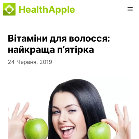
Перейти
HealthApple
M
до
вмісту
Вітаміни для волосся:
найкраща п’ятірка
24 Червня, 2019