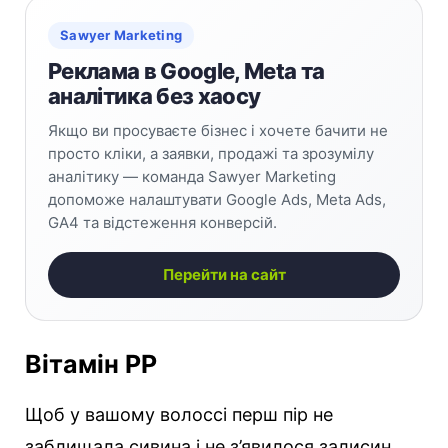
Sawyer Marketing
Реклама в Google, Meta та
аналітика без хаосу
Якщо ви просуваєте бізнес і хочете бачити не
просто кліки, а заявки, продажі та зрозумілу
аналітику — команда Sawyer Marketing
допоможе налаштувати Google Ads, Meta Ads,
GA4 та відстеження конверсій.
Перейти на сайт
Вітамін РР
Щоб у вашому волоссі перш пір не
заблищала сивина і не з’явилося залисин,