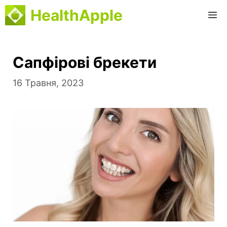
Перейти
HealthApple
М
до
вмісту
Сапфірові брекети
16 Травня, 2023