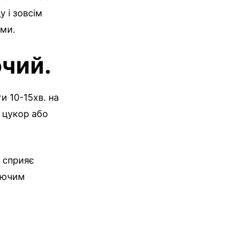
у і зовсім
ими.
чий.
и 10-15хв. на
 цукор або
х сприяє
аючим