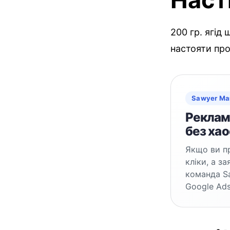
200 гр. ягід
настояти про
Sawyer Ma
Реклама
без хао
Якщо ви пр
кліки, а з
команда S
Google Ads