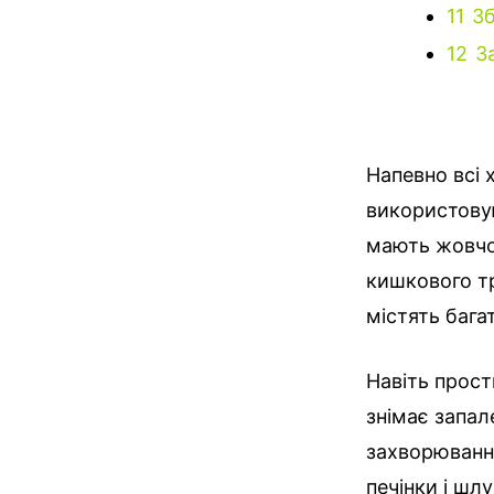
11
Зб
12
З
Напевно всі 
використову
мають жовчог
кишкового тра
містять багат
Навіть прост
знімає запал
захворювання
печінки і шл