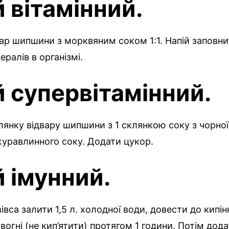
й вітамінний.
ар шипшини з морквяним соком 1:1. Напій заповни
нералів в організмі.
й супервітамінний.
лянку відвару шипшини з 1 склянкою соку з чорно
журавлинного соку. Додати цукор.
й імунний.
вівса залити 1,5 л. холодної води, довести до кипі
вогні (не кип’ятити) протягом 1 години. Потім додат