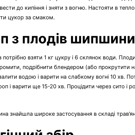
ести до кипіння і зняти з вогню. Настояти в тепло
ти цукор за смаком.
п з плодів шипшини
в потрібно взяти 1 кг цукру і 6 склянок води. Плод
 промити, подрібнити блендером (або прокрутити н
 залити водою і варити на слабкому вогні 10 хв. П
оп і варити ще 15-20 хв. Процідити через сито і р
а знайшла широке застосування в складі трав’ян
гінний збір.