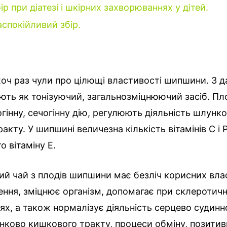
ір при діатезі і шкірних захворюваннях у дітей.
аспокійливий збір.
хоч раз чули про цілющі властивості шипшини. З дав
ють як тонізуючий, загальнозміцнюючий засіб. П
інну, сечогінну дію, регулюють діяльність шлунк
кту. У шипшині величезна кількість вітамінів С і Р
о вітаміну Е.
ий чай з плодів шипшини має безліч корисних вла
ення, зміцнює організм, допомагає при склеротич
х, а також нормалізує діяльність серцево судинн
унково кишкового тракту, процеси обміну, позити