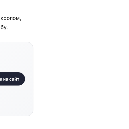
 окропом,
бу.
и на сайт