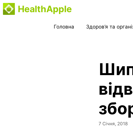
Перейти
HealthApple
до
вмісту
Головна
Здоров’я та орган
Шип
відв
збор
7 Січня, 2018