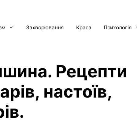
ізм
Захворювання
Краса
Психологія
шина. Рецепти
арів, настоїв,
ів.