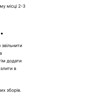
му місці 2-3
.
и звільнити
а
отім додати
озлити в
их зборів.