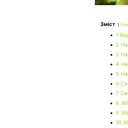
Зміст
Схо
1
Ві
2
На
3
На
4
На
5
На
6
Си
7
Се
8
Зб
9
Зб
10
З