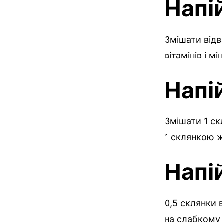
Напі
Змішати відв
вітамінів і мі
Напі
Змішати 1 ск
1 склянкою 
Напі
0,5 склянки 
на слабкому 