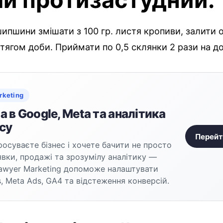
 шипшини змішати з 100 гр. листя кропиви, залити
тягом доби. Приймати по 0,5 склянки 2 рази на до
rketing
 в Google, Meta та аналітика
су
Перейт
осуваєте бізнес і хочете бачити не просто
аявки, продажі та зрозумілу аналітику —
awyer Marketing допоможе налаштувати
, Meta Ads, GA4 та відстеження конверсій.