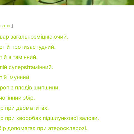
вати
двар загальнозміцнюючий.
стій протизастудний.
пій вітамінний.
пій супервітамінний.
пій імунний.
роп з плодів шипшини.
чогінний збір.
ір при дерматитах.
ір при хворобах підшлункової залози.
бір допомагає при атеросклерозі.