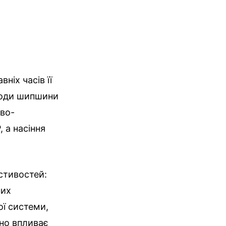
ніх часів її
лоди шипшини
ово-
, а насіння
стивостей:
них
ої системи,
вно впливає