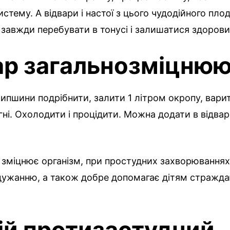
стему. А відвари і настої з цього чудодійного плод
завжди перебувати в тонусі і залишатися здоров
ар загальнозміцнюю
 шипшини подрібнити, залити 1 літром окропу, варит
ні. Охолодити і процідити. Можна додати в відвар
 зміцнює організм, при простудних захворювання
ужанню, а також добре допомагає дітям стражд
ій протизастудний.