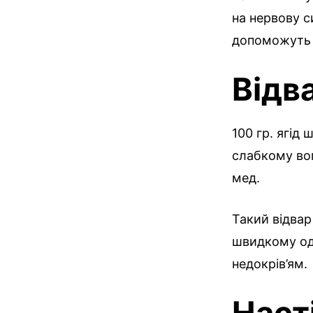
на нервову си
допоможуть 
Відв
100 гр. ягід
слабкому вог
мед.
Такий відвар
швидкому од
недокрів’ям.
Наст