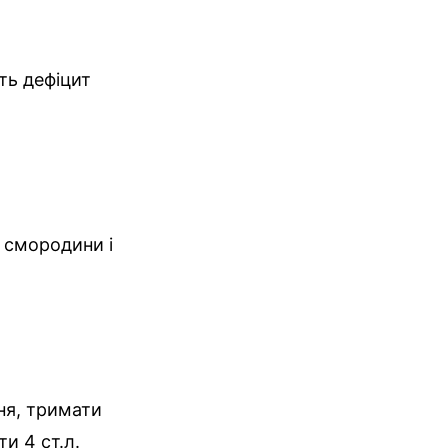
ть дефіцит
ї смородини і
ння, тримати
и 4 ст.л.