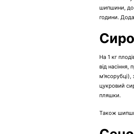
шипшини, дов
години. Дода
Сиро
На 1 кг плоді
від насіння,
м’ясорубці),
цукровий сир
пляшки.
Також шипшин
Сечо