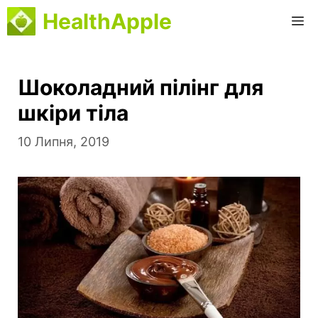
Перейти
HealthApple
М
до
вмісту
Шоколадний пілінг для
шкіри тіла
10 Липня, 2019