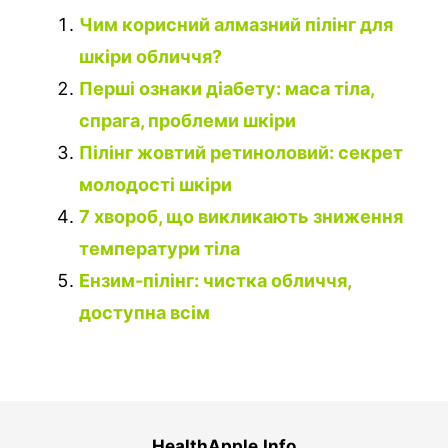
Чим корисний алмазний пілінг для
шкіри обличчя?
Перші ознаки діабету: маса тіла,
спрага, проблеми шкіри
Пілінг жовтий ретиноловий: секрет
молодості шкіри
7 хвороб, що викликають зниження
температури тіла
Ензим-пілінг: чистка обличчя,
доступна всім
HealthApple.Info