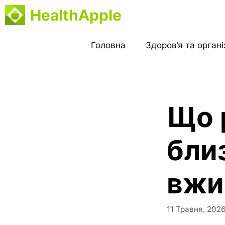
Перейти
HealthApple
до
вмісту
Головна
Здоров’я та орган
Що 
бли
вжи
11 Травня, 202