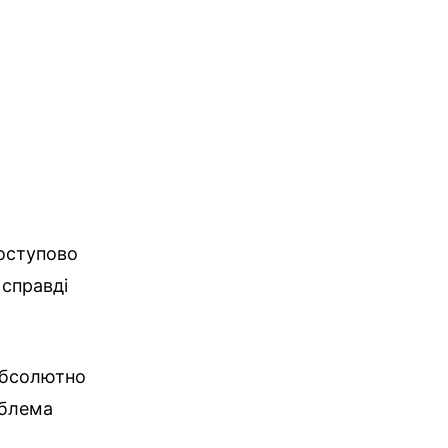
поступово
справді
абсолютно
облема