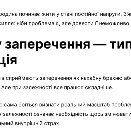
 родина починає жити у стані постійної напруги. З’
силля: ніби проблема є, але довести її неможливо.
 заперечення — ти
ція
чів сприймають заперечення як нахабну брехню аб
 Але при залежності все працює складніше.
о сама боїться визнати реальний масштаб пробле
 залежності означає необхідність щось змінювати
ьний внутрішній страх.