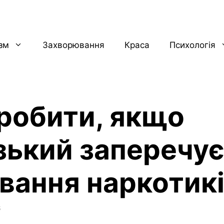
ізм
Захворювання
Краса
Психологія
робити, якщо
зький заперечу
вання наркотик
6