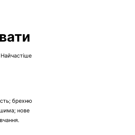
увати
 Найчастіше
ість; брехню
ошима; нове
авчання.