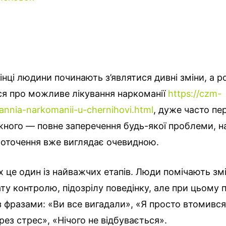
інці людини починають з’являтися дивні зміни, а 
я про можливе лікування наркоманії
https://czm-
vannia-narkomanii-u-chernihovi.html
, дуже часто пе
ного — повне заперечення будь-якої проблеми, н
 оточення вже виглядає очевидною.
 це один із найважчих етапів. Люди помічають змі
ту контролю, підозрілу поведінку, але при цьому 
 фразами: «Ви все вигадали», «Я просто втомився
ез стрес», «Нічого не відбувається».