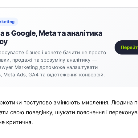
rketing
 в Google, Meta та аналітика
су
Перейт
осуваєте бізнес і хочете бачити не просто
аявки, продажі та зрозумілу аналітику —
awyer Marketing допоможе налаштувати
, Meta Ads, GA4 та відстеження конверсій.
наркотики поступово змінюють мислення. Людина 
ти свою поведінку, шукати пояснення і переконув
не критична.