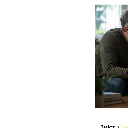
Зміст
Схо