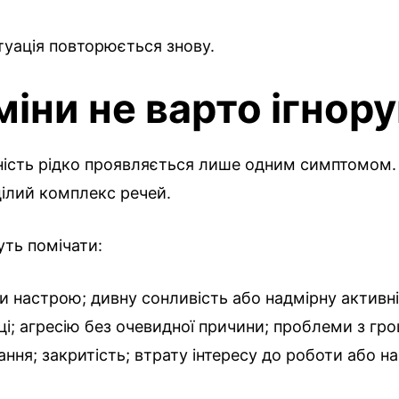
туація повторюється знову.
міни не варто ігнор
ість рідко проявляється лише одним симптомом.
ілий комплекс речей.
ть помічати:
ди настрою; дивну сонливість або надмірну активн
ці; агресію без очевидної причини; проблеми з гр
ання; закритість; втрату інтересу до роботи або н