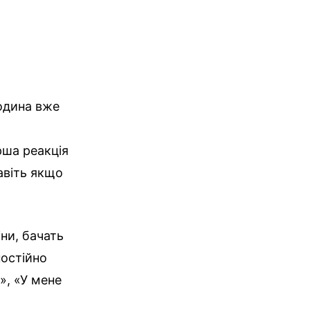
родина вже
рша реакція
авіть якщо
ни, бачать
постійно
», «У мене