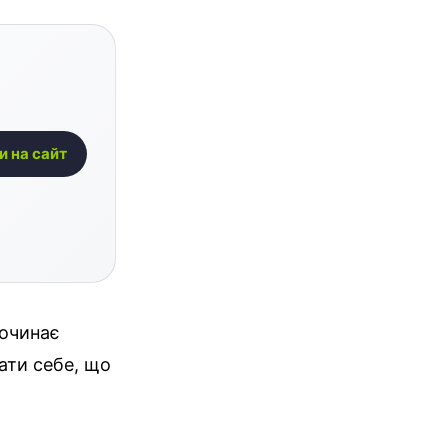
и на сайт
починає
ати себе, що