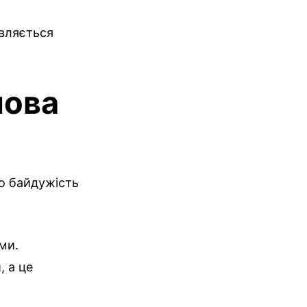
являється
пова
о байдужість
ми.
, а це