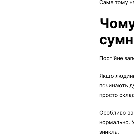
Саме тому на
Чому
сумн
Постійне зап
Якщо людина
починають д
просто склад
Особливо ва
нормально. У
зникла.