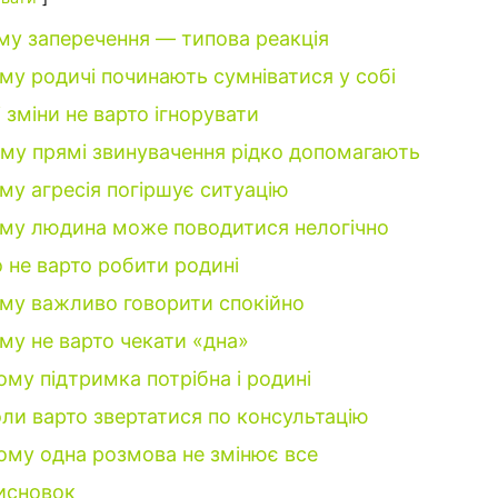
му заперечення — типова реакція
му родичі починають сумніватися у собі
і зміни не варто ігнорувати
му прямі звинувачення рідко допомагають
му агресія погіршує ситуацію
му людина може поводитися нелогічно
 не варто робити родині
му важливо говорити спокійно
му не варто чекати «дна»
ому підтримка потрібна і родині
ли варто звертатися по консультацію
ому одна розмова не змінює все
исновок