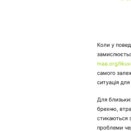
Коли у повед
замислюєтьс
maa.org/liku
самого залеж
ситуація для
Для близьких
брехню, втра
стикаються з
проблеми чер