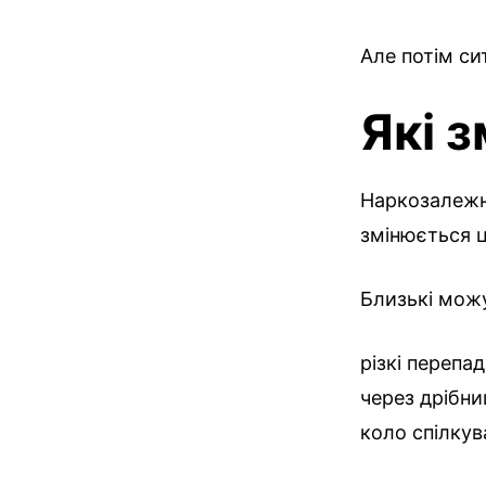
Але потім си
Які з
Наркозалежн
змінюється ц
Близькі можу
різкі перепа
через дрібни
коло спілкув