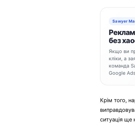
Sawyer Ma
Реклама
без хао
Якщо ви пр
кліки, а з
команда S
Google Ads
Крім того, 
виправдовува
ситуація ще 