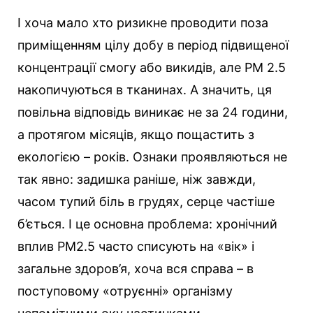
І хоча мало хто ризикне проводити поза
приміщенням цілу добу в період підвищеної
концентрації смогу або викидів, але РМ 2.5
накопичуються в тканинах. А значить, ця
повільна відповідь виникає не за 24 години,
а протягом місяців, якщо пощастить з
екологією – років. Ознаки проявляються не
так явно: задишка раніше, ніж завжди,
часом тупий біль в грудях, серце частіше
б’ється. І це основна проблема: хронічний
вплив РМ2.5 часто списують на «вік» і
загальне здоров’я, хоча вся справа – в
поступовому «отруєнні» організму