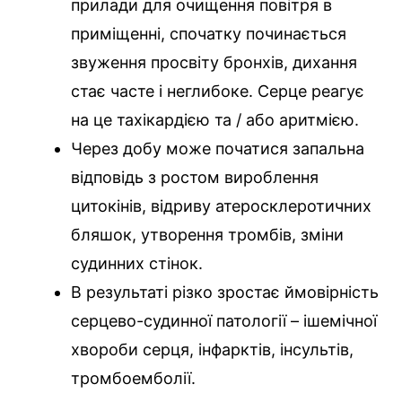
прилади для очищення повітря в
приміщенні, спочатку починається
звуження просвіту бронхів, дихання
стає часте і неглибоке. Серце реагує
на це тахікардією та / або аритмією.
Через добу може початися запальна
відповідь з ростом вироблення
цитокінів, відриву атеросклеротичних
бляшок, утворення тромбів, зміни
судинних стінок.
В результаті різко зростає ймовірність
серцево-судинної патології – ішемічної
хвороби серця, інфарктів, інсультів,
тромбоемболії.