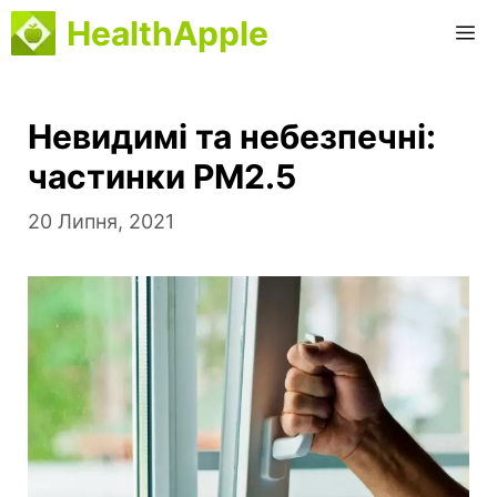
Перейти
HealthApple
М
до
вмісту
Невидимі та небезпечні:
частинки РМ2.5
20 Липня, 2021