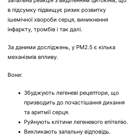
запальна реакція з виділенням цитокінів, що
в підсумку підвищує ризик розвитку
ішемічної хвороби серця, виникнення
інфаркту, тромбів і так далі.
За даними досліджень, у РМ2.5 є кілька
механізмів впливу.
Вони:
Збуджують легеневі рецептори, що
призводить до почастішання дихання
та аритмії серця.
Руйнують клітини легеневого епітелію.
Викликають запальну відповідь.