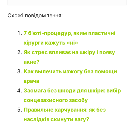
Схожі повідомлення:
7 б’юті-процедур, яким пластичні
хірурги кажуть «ні»
Як стрес впливає на шкіру і появу
акне?
Как вылечить изжогу без помощи
врача
Засмага без шкоди для шкіри: вибір
сонцезахисного засобу
Правильне харчування: як без
наслідків скинути вагу?