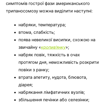
симптомів гострої фази американського
трипаносомозу можна виділити наступні:
набряки, температура;
втома, слабкість;
поява невеликої висипки, схожою на
звичайну «
кропив’янку
»;
набряк повік, тяжкість в очах
протягом дня, неможливість розкрити
повіки з ранку;
втрата апетиту, нудота, блювота,
діарея;
набрякання лімфатичних вузлів;
збільшення печінки або селезінки;