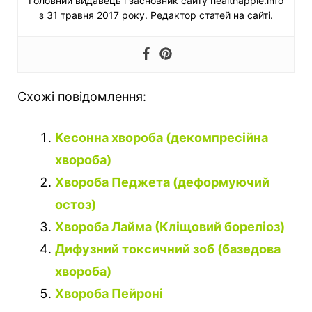
Головний видавець і засновник сайту healthapple.info
з 31 травня 2017 року. Редактор статей на сайті.
Схожі повідомлення:
Кесонна хвороба (декомпресійна
хвороба)
Хвороба Педжета (деформуючий
остоз)
Хвороба Лайма (Кліщовий бореліоз)
Дифузний токсичний зоб (базедова
хвороба)
Хвороба Пейроні