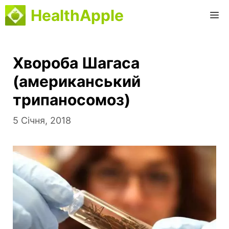
Перейти
HealthApple
М
до
вмісту
Хвороба Шагаса
(американський
трипаносомоз)
5 Січня, 2018