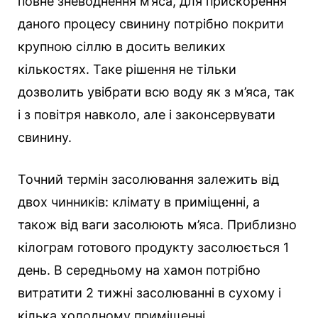
повне зневоднення м’яса, для прискорення
даного процесу свинину потрібно покрити
крупною сіллю в досить великих
кількостях. Таке рішення не тільки
дозволить увібрати всю воду як з м’яса, так
і з повітря навколо, але і законсервувати
свинину.
Точний термін засолювання залежить від
двох чинників: клімату в приміщенні, а
також від ваги засолюють м’яса. Приблизно
кілограм готового продукту засолюється 1
день. В середньому на хамон потрібно
витратити 2 тижні засолюванні в сухому і
кілька холодному приміщенні.