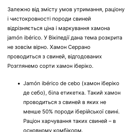
Залежно від змісту умов утримання, раціону
і чистокровності породи свиней
відрізняється ціна і маркування хамона
jamón ibérico. У Вікіпедії дана тема розкрита
не зовсім вірно. Хамон Серрано
проводиться з свиней, відгодованих
Розглянемо сорти хамон іберіко.
Jamón ibérico de cebo (хамон іберіко
де себо), біла етикетка. Такий хамон
проводиться з свиней в яких не
менше 50% породи іберійської свині.
Раціон харчування таких свиней – в
основному комбікорм.