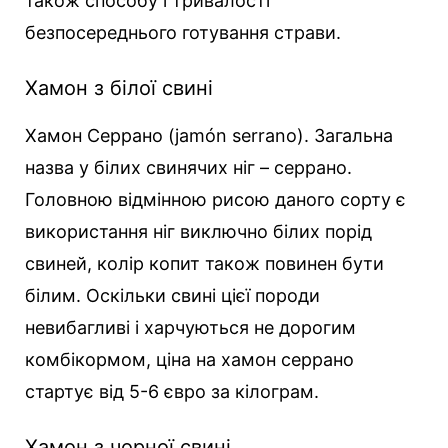
також способу і тривалості
безпосереднього готування страви.
Хамон з білої свині
Хамон Серрано (jamón serrano). Загальна
назва у білих свинячих ніг – серрано.
Головною відмінною рисою даного сорту є
використання ніг виключно білих порід
свиней, колір копит також повинен бути
білим. Оскільки свині цієї породи
невибагливі і харчуються не дорогим
комбікормом, ціна на хамон серрано
стартує від 5-6 євро за кілограм.
Хамон з чорної свині