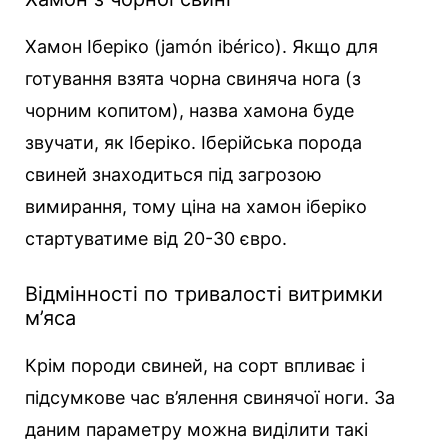
Хамон Іберіко (jamón ibérico). Якщо для
готування взята чорна свиняча нога (з
чорним копитом), назва хамона буде
звучати, як Іберіко. Іберійська порода
свиней знаходиться під загрозою
вимирання, тому ціна на хамон іберіко
стартуватиме від 20-30 євро.
Відмінності по тривалості витримки
м’яса
Крім породи свиней, на сорт впливає і
підсумкове час в’ялення свинячої ноги. За
даним параметру можна виділити такі