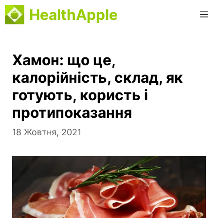
Перейти
HealthApple
М
до
вмісту
Хамон: що це,
калорійність, склад, як
готують, користь і
протипоказання
18 Жовтня, 2021