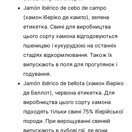
Jamón ibérico de cebo de campo
(хамон іберіко де кампо), зелена
етикетка. Свині для виробництва
цього сорту хамона відгодовуються
пшеницею і кукурудзою на останніх
стадіях відкормлювання. Також їх
випускають в поля для прогулянок і
годування.
Jamón ibérico de bellota (хамон іберіко
де Беллот), червона етикетка. Для
виробництва цього сорту хамона
підходять тільки свині 75% іберійської
породи. При вирощуванні свиней
випускають в дубові гаї, де вони