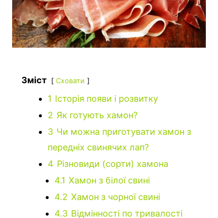
Зміст
Сховати
1
Історія появи і розвитку
2
Як готують хамон?
3
Чи можна приготувати хамон з
передніх свинячих лап?
4
Різновиди (сорти) хамона
4.1
Хамон з білої свині
4.2
Хамон з чорної свині
4.3
Відмінності по тривалості