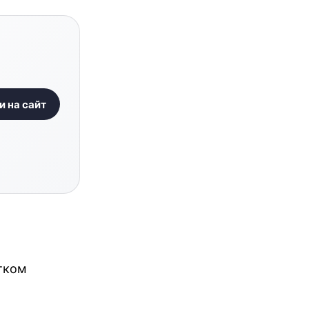
и на сайт
тком