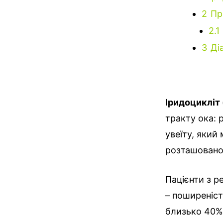
2
Пр
2.1
3
Ді
Іридоцикліт 
тракту ока: 
увеїту, який 
розташованої
Пацієнти з р
– поширеніст
близько 40%.