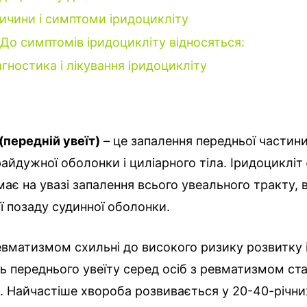
ичини і симптоми іридоцикліту
До симптомів іридоцикліту відносяться:
агностика і лікування іридоцикліту
(передній увеїт)
– це запалення передньої частин
райдужної оболонки і циліарного тіла. Іридоциклі
має на увазі запалення всього увеального тракту, в
 позаду судинної оболонки.
евматизмом схильні до високого ризику розвитку 
ь переднього увеїту серед осіб з ревматизмом ст
 Найчастіше хвороба розвивається у 20-40-річни