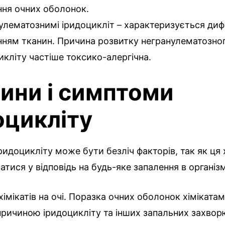
ня очних оболонок.
улематознимі іридоцикліт – характеризується ди
ням тканин. Причина розвитку негранулематозног
икліту частіше токсико-алергічна.
ини і симптоми
оцикліту
идоцикліту може бути безліч факторів, так як ця
тися у відповідь на будь-яке запалення в організм
хімікатів на очі. Поразка очних оболонок хімікат
причиною іридоцикліту та інших запальних захвор