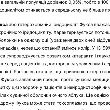
в загальній популяції дорівнює 0,05%, тобто з 100
идоциклітом стикається в середньому не більше п’я
кса
або гетерохромний іридоцикліт Фукса вважає
 хронічного іридоцикліту. Характеризується пото
олонки на одному оці (ураження двох очей відбу
випадків), через що останній змінює колір. У 13-59
са супроводжується розвитком катаракти і глау
ще серед пацієнтів з двостороннім ураженням і се
нців). Раніше вважалося, що причиною гетерохро
 Фукса є запальний процес, проте сучасна медици
итку цієї хвороби у пацієнтів з нейродистрофічни
ділах судинної оболонки очного яблука. Ще одніє
ндрому Фукса може стати токсоплазмоз, що пров