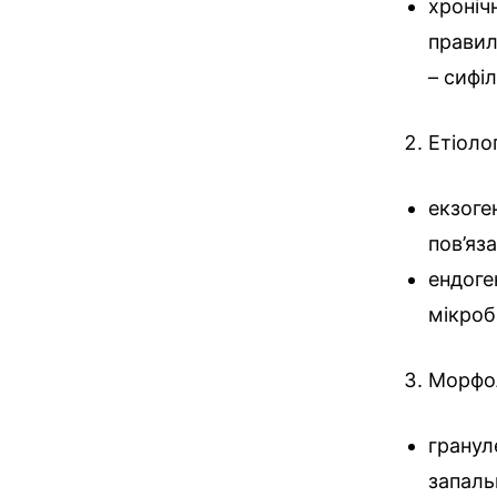
хроніч
правил
– сифі
Етіоло
екзоге
пов’яз
ендоге
мікроб
Морфол
гранул
запаль