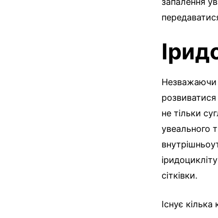
запалення ув
передаватися
Ірид
Незважаючи н
розвиватися 
не тільки су
увеального т
внутрішньоу
іридоцикліту
сітківки.
Існує кілька 