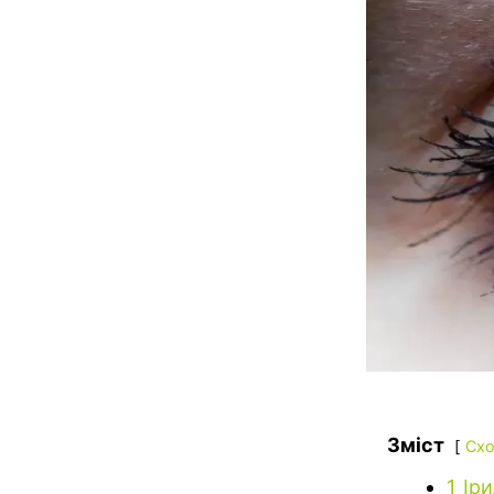
Зміст
Схо
1
Іри