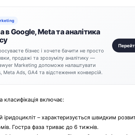
rketing
 в Google, Meta та аналітика
су
Перейт
осуваєте бізнес і хочете бачити не просто
аявки, продажі та зрозумілу аналітику —
awyer Marketing допоможе налаштувати
, Meta Ads, GA4 та відстеження конверсій.
на класифікація включає:
й іридоцикліт – характеризується швидким розви
мів. Гостра фаза триває до 6 тижнів.