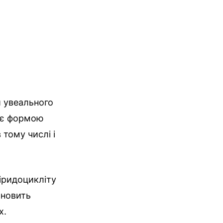
и увеального
т є формою
 тому числі і
іридоцикліту
ановить
х.