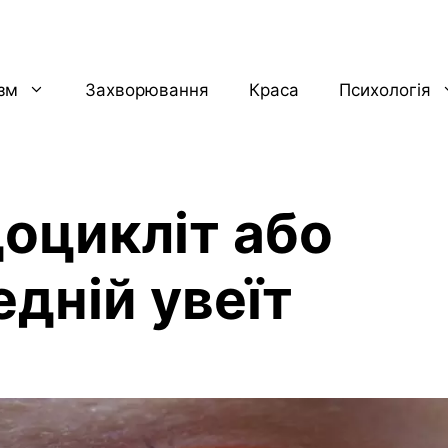
ізм
Захворювання
Краса
Психологія
доцикліт або
едній увеїт