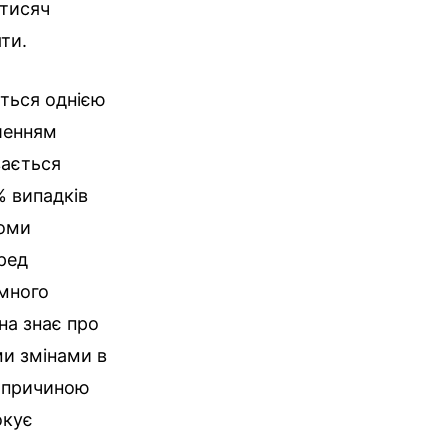
 тисяч
ти.
ться однією
ншенням
вається
% випадків
коми
ред
много
на знає про
ми змінами в
ю причиною
окує