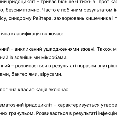
ний іридоцикліт – триває більше 6 тижнів і протікає
о, безсимптомно. Часто є побічним результатом 
лісу, синдрому Рейтера, захворювань кишечника і т.
гічна класифікація включає:
нний – викликаний ушкодженнями ззовні. Також 
аний із зовнішніми мікробами.
нний – розвивається в результаті поразки внутріш
ами, бактеріями, вірусами.
огічна класифікація включає:
ематозний іридоцикліт – характеризується утвор
них гранульом. Розвивається в результаті інфекці