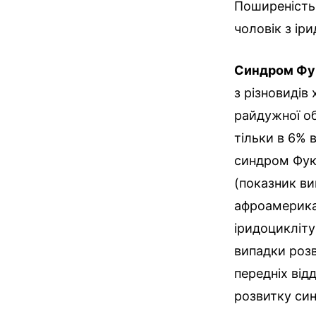
Поширеність 
чоловік з ір
Синдром Фу
з різновидів
райдужної об
тільки в 6% 
синдром Фук
(показник ви
афроамерика
іридоцикліту
випадки розв
передніх від
розвитку си