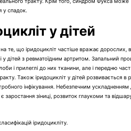
еального тракту. Крім того, синдром Фукса може
 у спадок.
оцикліт у дітей
а те, що іридоцикліт частіше вражає дорослих, 
і у дітей з ревматоїдним артритом. Запальний про
глоби і прилеглі до них тканини, але і передню час
ракту. Також іридоцикліт у дітей розвивається в р
тробного інфікування. Небезпечним ускладненням
 є заростання зіниці, розвиток глаукоми та відшар
класифікацій іридоцикліту.