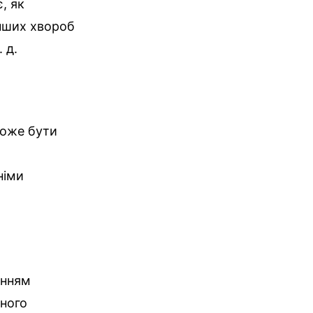
, як
інших хвороб
 д.
може бути
німи
енням
йного