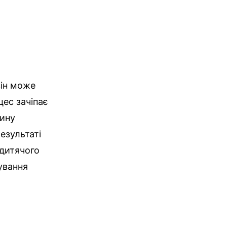
він може
цес зачіпає
тину
езультаті
 дитячого
ування