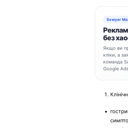
Sawyer Ma
Реклама
без хао
Якщо ви пр
кліки, а з
команда S
Google Ads
Клініч
гостри
симпто