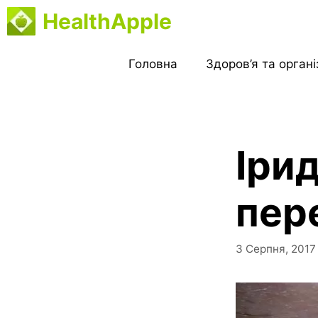
Перейти
HealthApple
до
вмісту
Головна
Здоров’я та орган
Іри
пер
3 Серпня, 2017