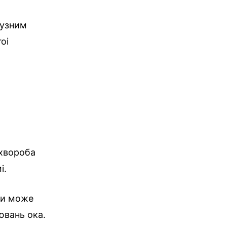
фузним
оі
 хвороба
і.
ами може
ювань ока.