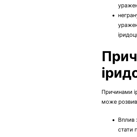
уражен
негран
уражен
іридоц
Прич
ірид
Причинами ір
може розвива
Вплив 
стати 