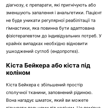
діагнозу, є препарати, які пригнічують або
зменшують запалення і анальгетики. Пацієнт
не буде уникати регулярної реабілітації та
гімнастики, яка повинна бути адаптована
фізіотерапевтом до індивідуальних потреб. У
крайніх випадках необхідно відновити
ушкоджений суглоб (ендопротез).
Кіста Бейкера або кіста під
коліном
Кіста Бейкера є збільшений простір
сполучної тканини, заповнений рідиною.
Вона нагадує шматок, який ви можете
відчувати пальцями під коліном. Це помірна