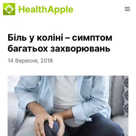
Перейти
HealthApple
M
до
вмісту
Біль у коліні – симптом
багатьох захворювань
14 Вересня, 2018