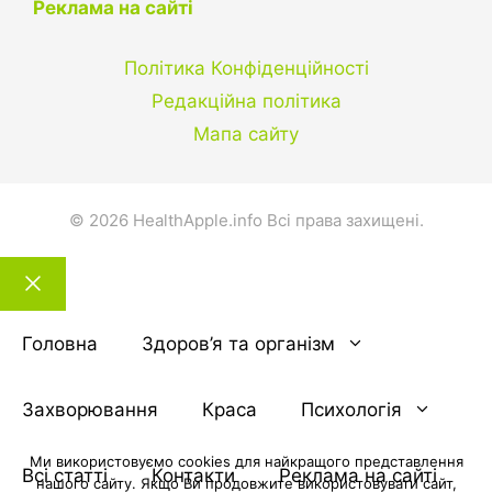
Реклама на сайті
Політика Конфіденційності
Редакційна політика
Мапа сайту
© 2026 HealthApple.info Всі права захищені.
Закрити
тему
Головна
Здоров’я та організм
Захворювання
Краса
Психологія
Ми використовуємо cookies для найкращого представлення
Всі статті
Контакти
Реклама на сайті
нашого сайту. Якщо Ви продовжите використовувати сайт,