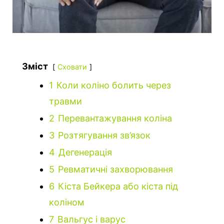
Зміст
Сховати
1
Коли коліно болить через
травми
2
Перевантажування коліна
3
Розтягування зв’язок
4
Дегенерація
5
Ревматичні захворювання
6
Кіста Бейкера або кіста під
коліном
7
Вальгус і варус