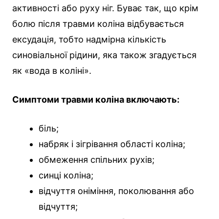
активності або руху ніг. Буває так, що крім
болю після травми коліна відбувається
ексудація, тобто надмірна кількість
синовіальної рідини, яка також згадується
як «вода в коліні».
Симптоми травми коліна включають:
біль;
набряк і зігрівання області коліна;
обмеження спільних рухів;
синці коліна;
відчуття оніміння, поколювання або
відчуття;