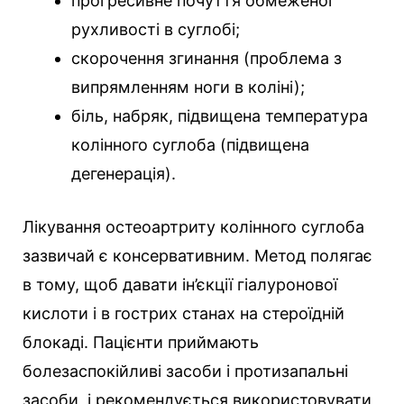
прогресивне почуття обмеженої
рухливості в суглобі;
скорочення згинання (проблема з
випрямленням ноги в коліні);
біль, набряк, підвищена температура
колінного суглоба (підвищена
дегенерація).
Лікування остеоартриту колінного суглоба
зазвичай є консервативним. Метод полягає
в тому, щоб давати ін’єкції гіалуронової
кислоти і в гострих станах на стероїдній
блокаді. Пацієнти приймають
болезаспокійливі засоби і протизапальні
засоби, і рекомендується використовувати