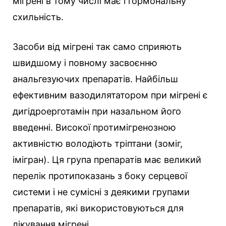
мігрені в тому числі має і гормональну
схильність.
Засоби від мігрені так само сприяють
швидшому і повному засвоєнню
анальгезуючих препаратів. Найбільш
ефективним вазодилятатором при мігрені є
дигідроерготамін при назальном його
введенні. Високої протимігренозною
активністю володіють тріптани (зоміг,
імігран). Ця група препаратів має великий
перелік протипоказань з боку серцевої
системи і не сумісні з деякими групами
препаратів, які використовуються для
лікування мігрені.