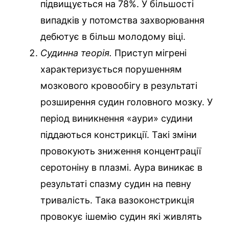
підвищується на 78%. У більшості
випадків у потомства захворювання
дебютує в більш молодому віці.
Судинна теорія.
Приступ мігрені
характеризується порушенням
мозкового кровообігу в результаті
розширення судин головного мозку. У
період виникнення «аури» судини
піддаються констрикції. Такі зміни
провокують зниження концентрації
серотоніну в плазмі. Аура виникає в
результаті спазму судин на певну
тривалість. Така вазоконстрикція
провокує ішемію судин які живлять