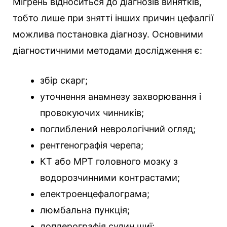
Мігрень відноситься до діагнозів винятків,
тобто лише при знятті інших причин цефалгії
можлива постановка діагнозу. Основними
діагностичними методами дослідження є:
збір скарг;
уточнення анамнезу захворювання і
провокуючих чинників;
поглиблений неврологічний огляд;
рентгенографія черепа;
КТ або МРТ головного мозку з
водорозчинними контрастами;
електроенцефалограма;
люмбальна пункція;
доплерографія судин шиї;