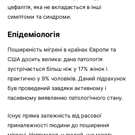
цефалгія, яка не вкладається в інші
симптоми та синдроми.
Епідеміологія
Поширеність мігрені в країнах Європи та
США досить велика: дана патологія
зустрічається більш ніж у 17% жінок і
практично у 9% чоловіків. Даний підрахунок
був проведений завдяки активному і
пасивному виявленню патологічного стану.
Існує пряма залежність від расової
приналежності людини до поширення
мігрені. Наприклад, у людей, що мають