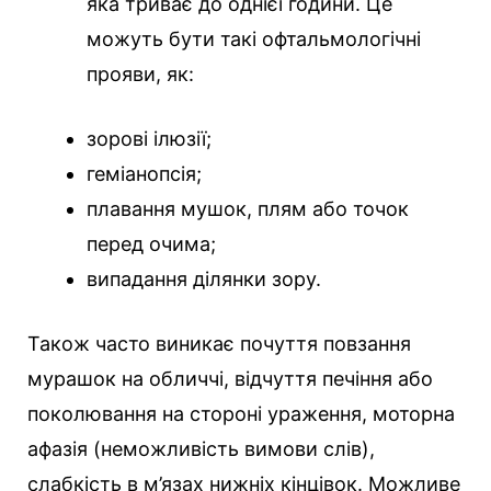
яка триває до однієї години. Це
можуть бути такі офтальмологічні
прояви, як:
зорові ілюзії;
геміанопсія;
плавання мушок, плям або точок
перед очима;
випадання ділянки зору.
Також часто виникає почуття повзання
мурашок на обличчі, відчуття печіння або
поколювання на стороні ураження, моторна
афазія (неможливість вимови слів),
слабкість в м’язах нижніх кінцівок. Можливе