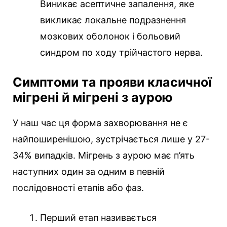
Виникає асептичне запалення, яке
викликає локальне подразнення
мозкових оболонок і больовий
синдром по ходу трійчастого нерва.
Симптоми та прояви класичної
мігрені й мігрені з аурою
У наш час ця форма захворювання не є
найпоширенішою, зустрічається лише у 27-
34% випадків. Мігрень з аурою має п’ять
наступних один за одним в певній
послідовності етапів або фаз.
Перший етап називається