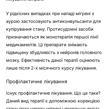
У рідкісних випадках при нападі мігрені з
аурою застосовують антиконвульсанти для
купірування стану. Протисудомні засоби
призначаються як монотерапія першої лінії
медикаментів. Ці препарати знімають
підвищену збудливість з нейронів головного
мозку. Ефективність даної терапії оцінюють
лише після 2-х місячного курсу лікування.
Профілактичне лікування
Існує профілактичне лікування. Що це таке?
Даний вид терапії є допоміжною корекцією
стану поза нападу мігрені і покращує якість