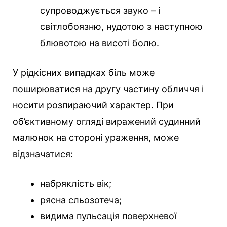
супроводжується звуко – і
світлобоязню, нудотою з наступною
блювотою на висоті болю.
У рідкісних випадках біль може
поширюватися на другу частину обличчя і
носити розпираючий характер. При
об’єктивному огляді виражений судинний
малюнок на стороні ураження, може
відзначатися:
набряклість вік;
рясна сльозотеча;
видима пульсація поверхневої