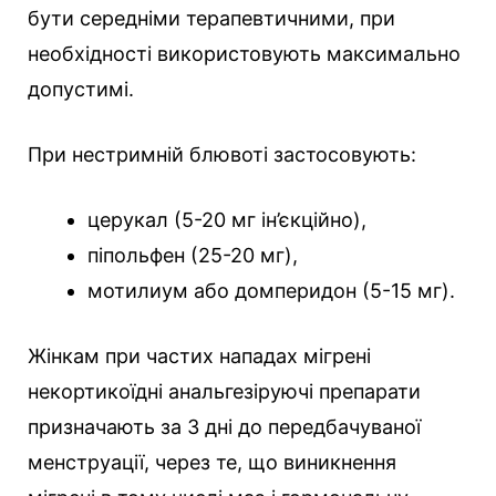
бути середніми терапевтичними, при
необхідності використовують максимально
допустимі.
При нестримній блювоті застосовують:
церукал (5-20 мг ін’єкційно),
піпольфен (25-20 мг),
мотилиум або домперидон (5-15 мг).
Жінкам при частих нападах мігрені
некортикоїдні анальгезіруючі препарати
призначають за 3 дні до передбачуваної
менструації, через те, що виникнення