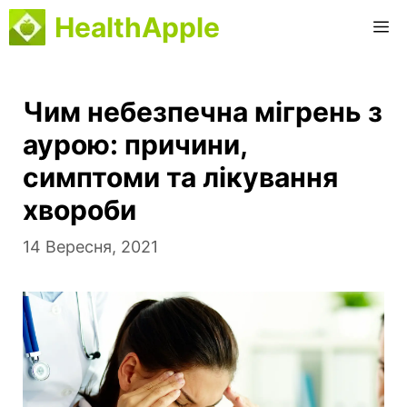
Перейти
HealthApple
M
до
вмісту
Чим небезпечна мігрень з
аурою: причини,
симптоми та лікування
хвороби
14 Вересня, 2021