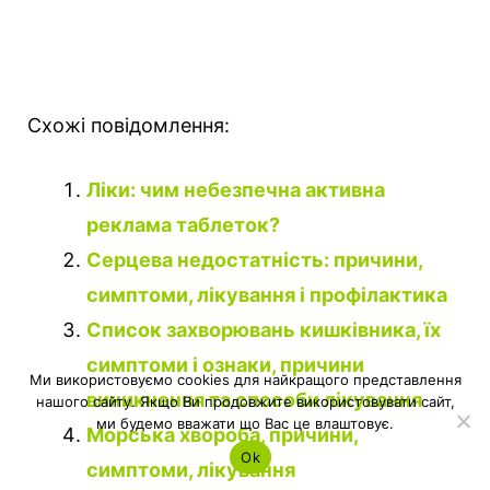
Схожі повідомлення:
Ліки: чим небезпечна активна
реклама таблеток?
Серцева недостатність: причини,
симптоми, лікування і профілактика
Список захворювань кишківника, їх
симптоми і ознаки, причини
Ми використовуємо cookies для найкращого представлення
виникнення та способи лікування
нашого сайту. Якщо Ви продовжите використовувати сайт,
ми будемо вважати що Вас це влаштовує.
Морська хвороба, причини,
Ok
симптоми, лікування