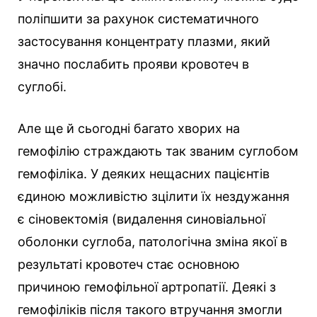
поліпшити за рахунок систематичного
застосування концентрату плазми, який
значно послабить прояви кровотеч в
суглобі.
Але ще й сьогодні багато хворих на
гемофілію страждають так званим суглобом
гемофіліка. У деяких нещасних пацієнтів
єдиною можливістю зцілити їх нездужання
є сіновектомія (видалення синовіальної
оболонки суглоба, патологічна зміна якої в
результаті кровотеч стає основною
причиною гемофільної артропатії. Деякі з
гемофіліків після такого втручання змогли