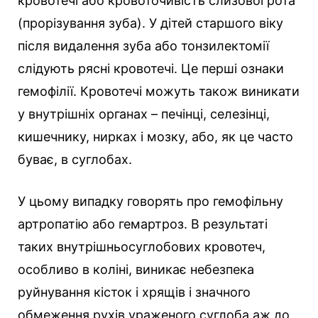
кровотечі або кровоточивість слизової рота
(прорізування зуба). У дітей старшого віку
після видалення зуба або тонзилектомії
слідують рясні кровотечі. Це перші ознаки
гемофілії. Кровотечі можуть також виникати
у внутрішніх органах – печінці, селезінці,
кишечнику, нирках і мозку, або, як це часто
буває, в суглобах.
У цьому випадку говорять про гемофільну
артропатію або гемартроз. В результаті
таких внутрішньосуглобових кровотеч,
особливо в коліні, виникає небезпека
руйнування кісток і хрящів і значного
обмеження рухів ураженого суглоба аж до