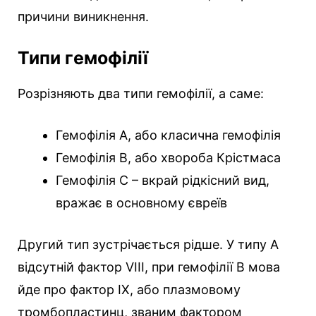
причини виникнення.
Типи гемофілії
Розрізняють два типи гемофілії, а саме:
Гемофілія A, або класична гемофілія
Гемофілія B, або хвороба Крістмаса
Гемофілія C – вкрай рідкісний вид,
вражає в основному євреїв
Другий тип зустрічається рідше. У типу А
відсутній фактор VIII, при гемофілії В мова
йде про фактор IX, або плазмовому
тромбопластинц, званим фактором