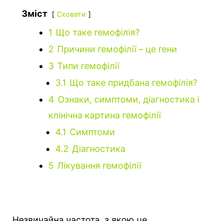
Зміст
Сховати
1
Що таке гемофілія?
2
Причини гемофілії – це гени
3
Типи гемофілії
3.1
Що таке придбана гемофілія?
4
Ознаки, симптоми, діагностика і
клінічна картина гемофілії
4.1
Симптоми
4.2
Діагностика
5
Лікування гемофілії
Незвичайна частота, з якою це