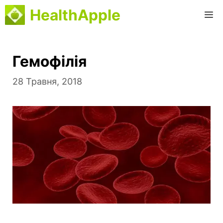
Перейти
HealthApple
М
до
вмісту
Гемофілія
28 Травня, 2018