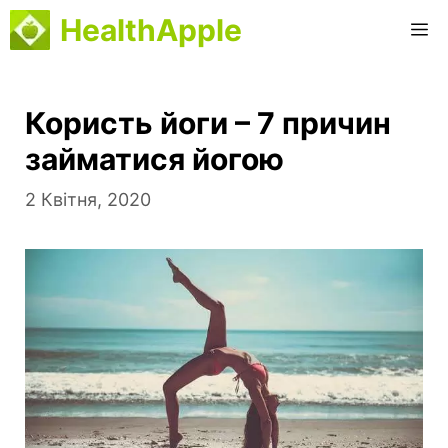
Перейти
HealthApple
М
до
вмісту
Користь йоги – 7 причин
займатися йогою
2 Квітня, 2020