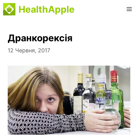
Перейти
HealthApple
М
до
вмісту
Дранкорексія
12 Червня, 2017