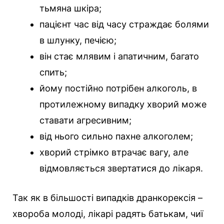
тьмяна шкіра;
пацієнт час від часу страждає болями
в шлунку, печією;
він стає млявим і апатичним, багато
спить;
йому постійно потрібен алкоголь, в
протилежному випадку хворий може
ставати агресивним;
від нього сильно пахне алкоголем;
хворий стрімко втрачає вагу, але
відмовляється звертатися до лікаря.
Так як в більшості випадків дранкорексія –
хвороба молоді, лікарі радять батькам, чиї