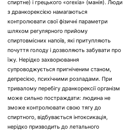
спиртне) і грецького «orexia» (манія). Люди
з дранкорексією намагаються
контролювати свої фізичні параметри
шляхом регулярного прийому
спиртовмісних напоїв, які притупляють
почуття голоду і дозволяють забувати про
їжу. Нерідко захворювання
супроводжується пригніченим станом,
депресією, психічними розладами. При
тривалому перебігу дранкорексії організм
може сильно постраждати: людина не
зможе контролювати свою тягу до
спиртного, відбувається інтоксикація,
нерідко призводить до летального