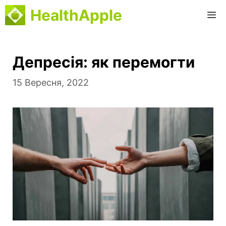
Перейти
HealthApple
M
до
вмісту
Депресія: як перемогти
15 Вересня, 2022