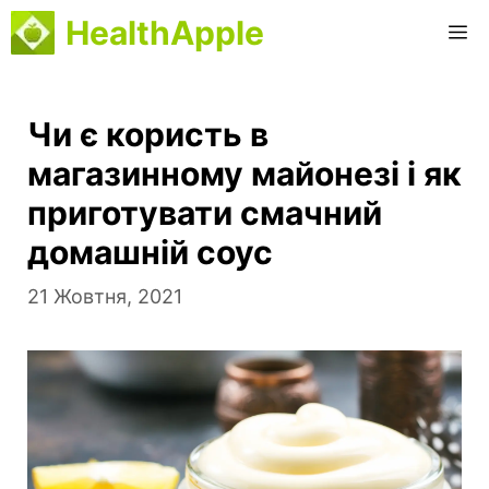
Перейти
HealthApple
M
до
вмісту
Чи є користь в
магазинному майонезі і як
приготувати смачний
домашній соус
21 Жовтня, 2021