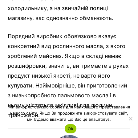
холодильнику, а на звичайній полиці
магазину, вас однозначно обманюють.
Порядний виробник обов’язково вказує
конкретний вид рослинного масла, з якого
зроблений майонез. Якщо в складі немає
розшифровки, значить, ви тримаєте в руках
продукт низької якості, не варто його
купувати. Найімовірніше, він приготовлений
з низькопробного пальмового масла і в
ньому містяться шкідливі для людини
Ми використовуємо cookies для найкращого представлення
нашого сайту. Якщо Ви продовжите використовувати сайт,
трансжири.
ми будемо вважати що Вас це влаштовує.
Ok