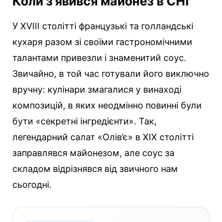
Коли з’явився майонез в СНГ
У ХVIII столітті французькі та голландські
кухаря разом зі своїми гастрономічними
талантами привезли і знаменитий соус.
Звичайно, в той час готували його виключно
вручну: кулінари змагалися у винаході
композицій, в яких неодмінно повинні були
бути «секретні інгредієнти». Так,
легендарний салат «Олів’є» в XIX столітті
заправлявся майонезом, але соус за
складом відрізнявся від звичного нам
сьогодні.