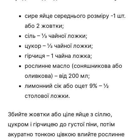
сире яйце середнього розміру -1 шт.
або 2 жовтки;
сіль – ⅓ чайної ложки;
цукор – ⅓ чайної ложки;
гірчиця – 1 чайна ложка;
рослинне масло (соняшникова або
оливкова) – від 200 мл;
лимонний сік або оцет 9% – ½
столової ложки.
Збийте жовтки або ціле яйце з сіллю,
цукром і гірчицею до густої піни, потім
акуратно тонкою цівкою влийте рослинне