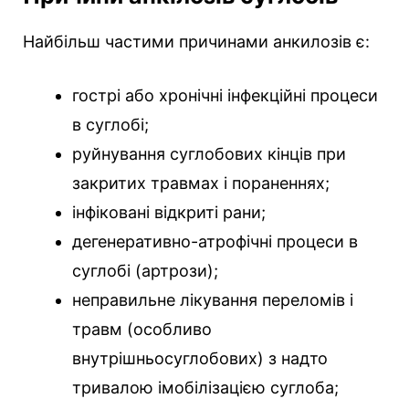
Найбільш частими причинами анкилозів є:
гострі або хронічні інфекційні процеси
в суглобі;
руйнування суглобових кінців при
закритих травмах і пораненнях;
інфіковані відкриті рани;
дегенеративно-атрофічні процеси в
суглобі (артрози);
неправильне лікування переломів і
травм (особливо
внутрішньосуглобових) з надто
тривалою імобілізацією суглоба;