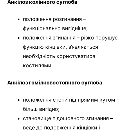
Анкілоз колінного суглоба
положення розгинання –
функціонально вигідніше;
положення згинання – різко порушує
функцію кінцівки, з’являється
необхідність користуватися
костилями.
Анкілоз гомілковостопного суглоба
положення стопи під прямим кутом –
більш вигідно;
становище підошовного згинання –
веде до подовження кінцівки і