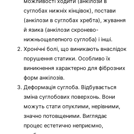
можливості ходити (анкілози в
суглобах нижніх кінцівок), постави
(анкілози в суглобах хребта), жування
й язика (анкілози скронево-
нижньощелепного суглоба) і інші.
Хронічні болі, що виникають внаслідок
порушення статики. Особливо їх
виникнення характерно для фіброзних
форм анкілозів.
Деформація суглоба. Відбувається
зміна суглобових поверхонь. Вони
можуть стати опуклими, нерівними,
значно потовщеними. Виглядає
процес естетично неприємно,