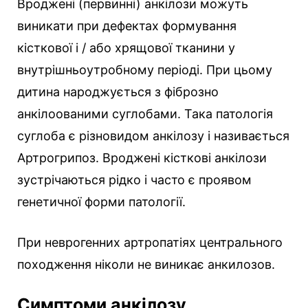
Вроджені (первинні) анкілози можуть
виникати при дефектах формування
кісткової і / або хрящової тканини у
внутрішньоутробному періоді. При цьому
дитина народжується з фіброзно
анкілоованими суглобами. Така патологія
суглоба є різновидом анкілозу і називається
Артрогрипоз. Вроджені кісткові анкілози
зустрічаються рідко і часто є проявом
генетичної форми патології.
При неврогенних артропатіях центрального
походження ніколи не виникає анкилозов.
Симптоми анкілозу