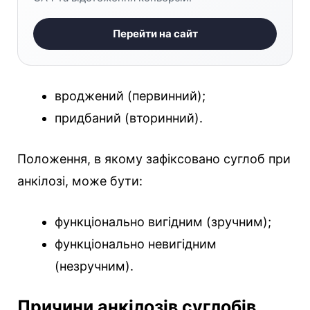
Перейти на сайт
вроджений (первинний);
придбаний (вторинний).
Положення, в якому зафіксовано суглоб при
анкілозі, може бути:
функціонально вигідним (зручним);
функціонально невигідним
(незручним).
Причини анкілозів суглобів