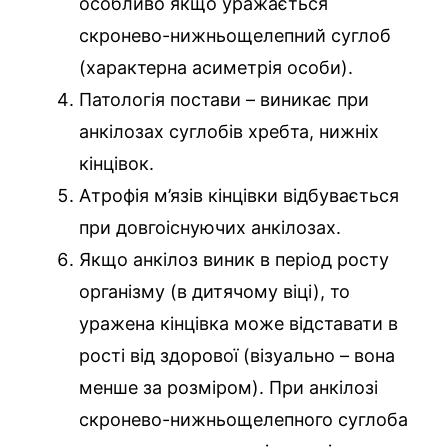
особливо якщо уражається
скронево-нижньощелепний суглоб
(характерна асиметрія особи).
Патологія постави – виникає при
анкілозах суглобів хребта, нижніх
кінцівок.
Атрофія м’язів кінцівки відбувається
при довгоіснуючих анкілозах.
Якщо анкілоз виник в період росту
організму (в дитячому віці), то
уражена кінцівка може відставати в
рості від здорової (візуально – вона
менше за розміром). При анкілозі
скронево-нижньощелепного суглоба