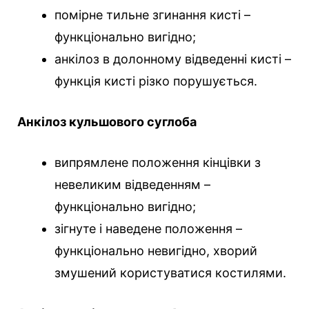
помірне тильне згинання кисті –
функціонально вигідно;
анкілоз в долонному відведенні кисті –
функція кисті різко порушується.
Анкілоз кульшового суглоба
випрямлене положення кінцівки з
невеликим відведенням –
функціонально вигідно;
зігнуте і наведене положення –
функціонально невигідно, хворий
змушений користуватися костилями.