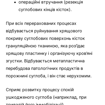
операційні втручання (резекція
суглобових кінців кісток).
При всіх перерахованих процесах
відбувається руйнування хрящового
покриву суглобових поверхонь кісток
грануляційною тканиною, яка роз’їдає
хрящову пластинку і організуючу кров’яні
згустки. Відбувається метапластична
перебудова патологічних продуктів в
порожнині суглоба, і він стає нерухомим.
Сприяє розвитку процесу спокій
ушкодженого суглоба (наприклад, при
тривалій його іммобілізації).