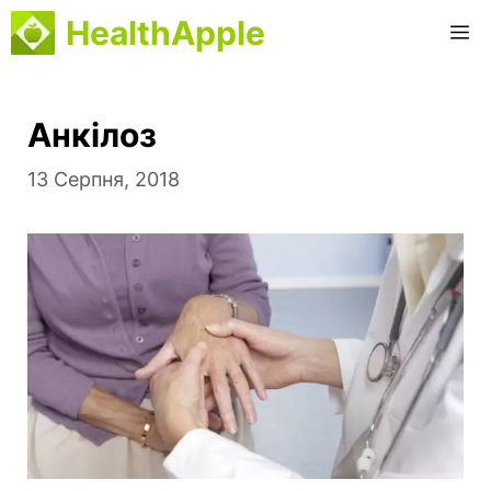
Перейти
HealthApple
М
до
вмісту
Анкілоз
13 Серпня, 2018