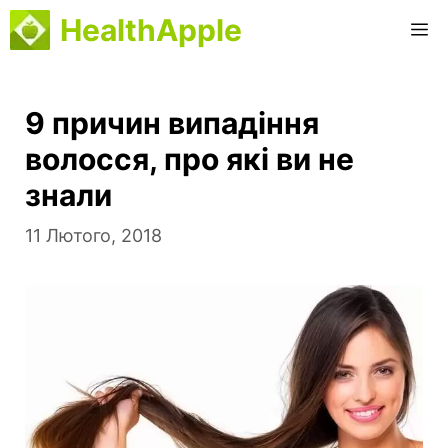
Перейти
HealthApple
M
до
вмісту
9 причин випадіння
волосся, про які ви не
знали
11 Лютого, 2018