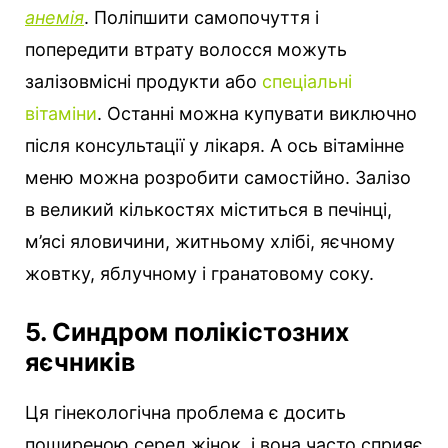
анемія
. Поліпшити самопочуття і
попередити втрату волосся можуть
залізовмісні продукти або
спеціальні
вітаміни
. Останні можна купувати виключно
після консультації у лікаря. А ось вітамінне
меню можна розробити самостійно. Залізо
в великий кількостях міститься в печінці,
м’ясі яловичини, житньому хлібі, яєчному
жовтку, яблучному і гранатовому соку.
5. Синдром полікістозних
яєчників
Ця гінекологічна проблема є досить
поширеною серед жінок, і вона часто сприяє