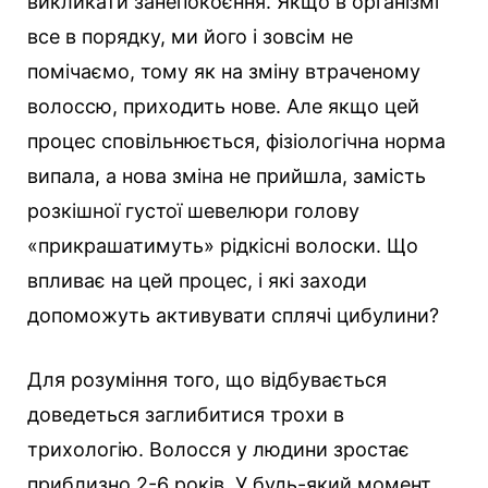
викликати занепокоєння. Якщо в організмі
все в порядку, ми його і зовсім не
помічаємо, тому як на зміну втраченому
волоссю, приходить нове. Але якщо цей
процес сповільнюється, фізіологічна норма
випала, а нова зміна не прийшла, замість
розкішної густої шевелюри голову
«прикрашатимуть» рідкісні волоски. Що
впливає на цей процес, і які заходи
допоможуть активувати сплячі цибулини?
Для розуміння того, що відбувається
доведеться заглибитися трохи в
трихологію. Волосся у людини зростає
приблизно 2-6 років. У будь-який момент