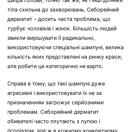
Шкіра голови, точно так же, як і інші ділянки
тіла схильна до захворювань. Себорейний
дерматит – досить часта проблема, що
турбує чоловіків і жінок. Більшість людей
звикли вирішувати її радикально,
використовуючи спеціальні шампуні, велика
кількість яких представлені на ринку краси,
але робити це категорично не варто.
Справа в тому, що такі шампуні дуже
агресивні і використовувати їх не за
призначенням загрожує серйозними
проблемам. Себорейний дерматит
обивателі часто плутають з лупою і
псоріазом, але ж в кожному конкретному