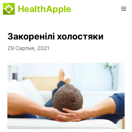
Перейти
HealthApple
М
до
вмісту
Закоренілі холостяки
29 Серпня, 2021