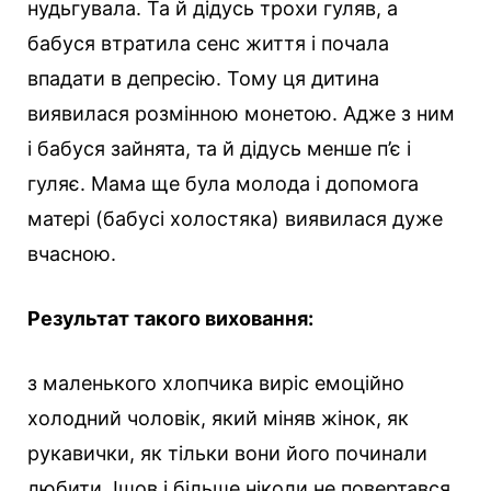
нудьгувала. Та й дідусь трохи гуляв, а
бабуся втратила сенс життя і почала
впадати в депресію. Тому ця дитина
виявилася розмінною монетою. Адже з ним
і бабуся зайнята, та й дідусь менше п’є і
гуляє. Мама ще була молода і допомога
матері (бабусі холостяка) виявилася дуже
вчасною.
Результат такого виховання:
з маленького хлопчика виріс емоційно
холодний чоловік, який міняв жінок, як
рукавички, як тільки вони його починали
любити. Ішов і більше ніколи не повертався.