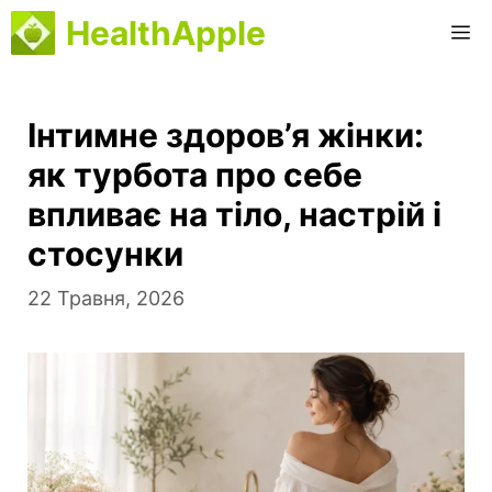
Перейти
HealthApple
М
до
вмісту
Інтимне здоров’я жінки:
як турбота про себе
впливає на тіло, настрій і
стосунки
22 Травня, 2026