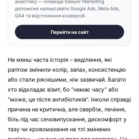
аналітику — команда Sawyer Marketing
допоможе налаштувати Google Ads, Meta Ads,
GA4 та відстеження конверсій.
Перейти на сайт
Не менш часта історія – виділення, які
раптом змінили колір, запах, консистенцію
або стали ряснішими, ніж зазвичай. Багато
хто відкладає візит, бо “немає часу” або
“може, це після антибіотиків”. Інколи справді
причина не критична, але свербіж, печіння,
біль під час сечовипускання, дискомфорт у
тазу чи кровомазання на тлі змінених