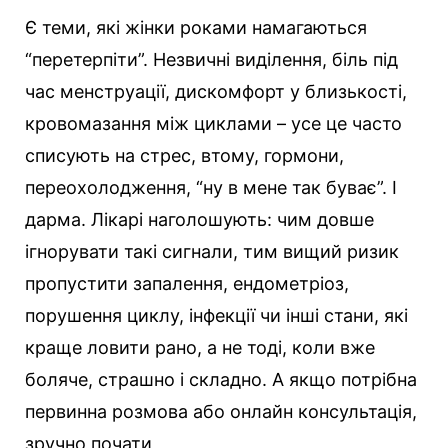
Є теми, які жінки роками намагаються
“перетерпіти”. Незвичні виділення, біль під
час менструації, дискомфорт у близькості,
кровомазання між циклами – усе це часто
списують на стрес, втому, гормони,
переохолодження, “ну в мене так буває”.
І
дарма. Лікарі наголошують: чим довше
ігнорувати такі сигнали, тим вищий ризик
пропустити запалення, ендометріоз,
порушення циклу, інфекції чи інші стани, які
краще ловити рано, а не тоді, коли вже
боляче, страшно і складно. А якщо потрібна
первинна розмова або онлайн консультація,
зручно почати