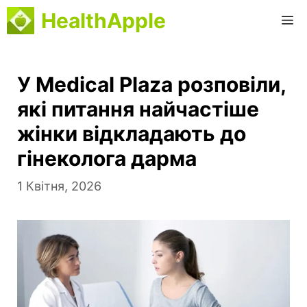
Перейти
HealthApple
М
до
вмісту
У Medical Plaza розповіли,
які питання найчастіше
жінки відкладають до
гінеколога дарма
1 Квітня, 2026