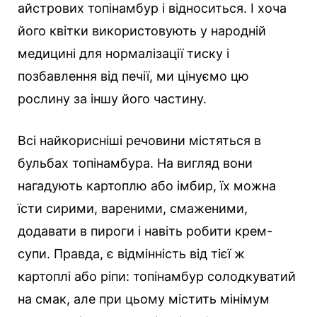
айстрових топінамбур і відноситься. І хоча
його квітки використовують у народній
медицині для нормалізації тиску і
позбавлення від печії, ми цінуємо цю
рослину за іншу його частину.
Всі найкорисніші речовини містяться в
бульбах топінамбура. На вигляд вони
нагадують картоплю або імбир, їх можна
їсти сирими, вареними, смаженими,
додавати в пироги і навіть робити крем-
супи. Правда, є відмінність від тієї ж
картоплі або ріпи: топінамбур солодкуватий
на смак, але при цьому містить мінімум