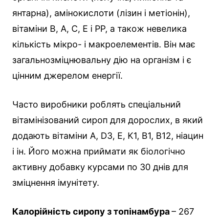
янтарна), амінокислоти (лізин і метіонін),
вітаміни B, А, С, Е і PP, а також невелика
кількість мікро- і макроелементів. Він має
загальнозміцнювальну дію на організм і є
цінним джерелом енергії.
Часто виробники роблять спеціальний
вітамінізований сироп для дорослих, в який
додають вітаміни A, D3, E, K1, B1, B12, ніацин
і ін. Його можна приймати як біологічно
активну добавку курсами по 30 днів для
зміцнення імунітету.
Калорійність сиропу з топінамбура
– 267