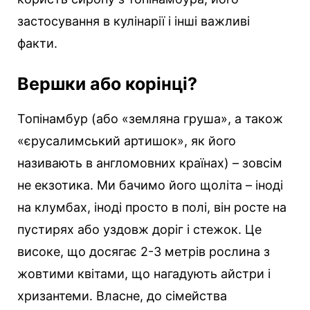
застосування в кулінарії і інші важливі
факти.
Вершки або корінці?
Топінамбур (або «земляна груша», а також
«єрусалимський артишок», як його
називають в англомовних країнах) – зовсім
не екзотика. Ми бачимо його щоліта – іноді
на клумбах, іноді просто в полі, він росте на
пустирях або уздовж доріг і стежок. Це
високе, що досягає 2-3 метрів рослина з
жовтими квітами, що нагадують айстри і
хризантеми. Власне, до сімейства