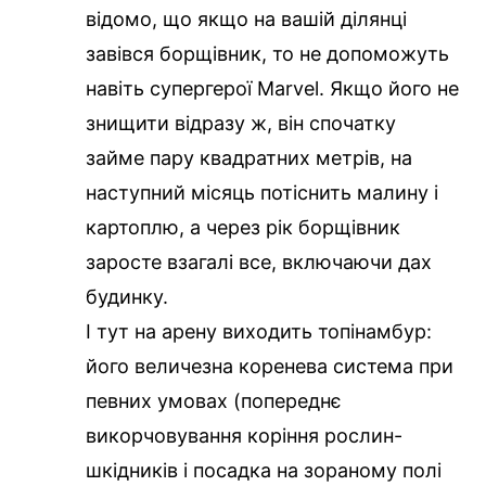
відомо, що якщо на вашій ділянці
завівся борщівник, то не допоможуть
навіть супергерої Marvel. Якщо його не
знищити відразу ж, він спочатку
займе пару квадратних метрів, на
наступний місяць потіснить малину і
картоплю, а через рік борщівник
заросте взагалі все, включаючи дах
будинку.
І тут на арену виходить топінамбур:
його величезна коренева система при
певних умовах (попереднє
викорчовування коріння рослин-
шкідників і посадка на зораному полі