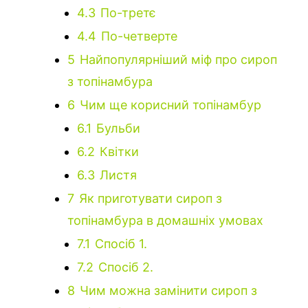
4.3
По-третє
4.4
По-четверте
5
Найпопулярніший міф про сироп
з топінамбура
6
Чим ще корисний топінамбур
6.1
Бульби
6.2
Квітки
6.3
Листя
7
Як приготувати сироп з
топінамбура в домашніх умовах
7.1
Спосіб 1.
7.2
Спосіб 2.
8
Чим можна замінити сироп з