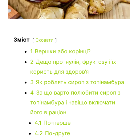
Зміст
Сховати
1
Вершки або корінці?
2
Дещо про інулін, фруктозу і їх
користь для здоров’я
3
Як роблять сироп з топінамбура
4
За що варто полюбити сироп з
топінамбура і навіщо включати
його в раціон
4.1
По-перше
4.2
По-друге