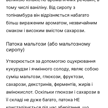
тому числі ваніліну. Від сиропу з
топінамбура він відрізняється набагато
більш вираженим ароматом, незвичайним
смаком і високим вмістом сахарози.
Патока мальтози (або мальтозному
сиропу)
Утворюється за допомогою оцукрювання
кукурудзи і ячмінного солоду, являє собою
суміш мальтози, глюкози, фруктози,
сахарози, декстринів, ферментів, жирів і
амінокислот. Оскільки глюкози і сахарози в
її складі не дуже багато, патока НЕ
кристалізується під час зберігання, що