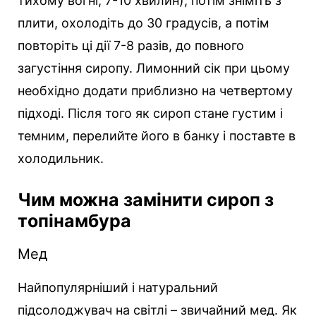
тихому вогні, 7-10 хвилин), потім зніміть з
плити, охолодіть до 30 градусів, а потім
повторіть ці дії 7-8 разів, до повного
загустіння сиропу. Лимонний сік при цьому
необхідно додати приблизно на четвертому
підході. Після того як сироп стане густим і
темним, перелийте його в банку і поставте в
холодильник.
Чим можна замінити сироп з
топінамбура
Мед
Найпопулярніший і натуральний
підсолоджувач на світлі – звичайний мед. Як