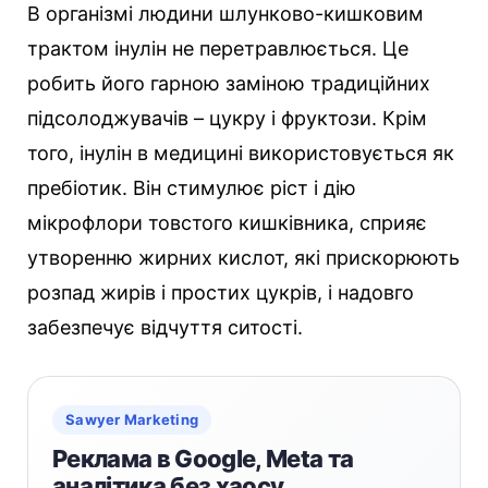
В організмі людини шлунково-кишковим
трактом інулін не перетравлюється. Це
робить його гарною заміною традиційних
підсолоджувачів – цукру і фруктози. Крім
того, інулін в медицині використовується як
пребіотик. Він стимулює ріст і дію
мікрофлори товстого кишківника, сприяє
утворенню жирних кислот, які прискорюють
розпад жирів і простих цукрів, і надовго
забезпечує відчуття ситості.
Sawyer Marketing
Реклама в Google, Meta та
аналітика без хаосу