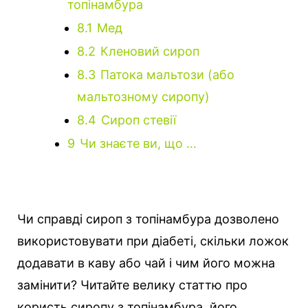
топінамбура
8.1
Мед
8.2
Кленовий сироп
8.3
Патока мальтози (або
мальтозному сиропу)
8.4
Сироп стевії
9
Чи знаєте ви, що …
Чи справді сироп з топінамбура дозволено
використовувати при діабеті, скільки ложок
додавати в каву або чай і чим його можна
замінити?
Читайте велику статтю про
користь сиропу з топінамбура, його