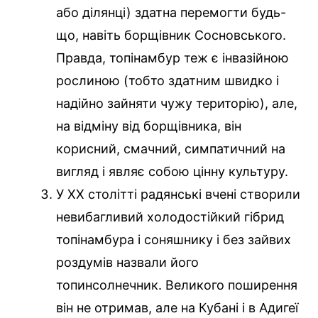
або ділянці) здатна перемогти будь-
що, навіть борщівник Сосновського.
Правда, топінамбур теж є інвазійною
рослиною (тобто здатним швидко і
надійно зайняти чужу територію), але,
на відміну від борщівника, він
корисний, смачний, симпатичний на
вигляд і являє собою цінну культуру.
У XX столітті радянські вчені створили
невибагливий холодостійкий гібрид
топінамбура і соняшнику і без зайвих
роздумів назвали його
топинсолнечник. Великого поширення
він не отримав, але на Кубані і в Адигеї