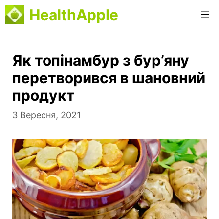
Перейти
HealthApple
М
до
вмісту
Як топінамбур з бур’яну
перетворився в шановний
продукт
3 Вересня, 2021