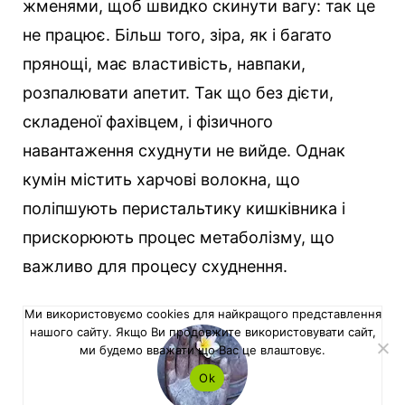
жменями, щоб швидко скинути вагу: так це
не працює. Більш того, зіра, як і багато
прянощі, має властивість, навпаки,
розпалювати апетит. Так що без дієти,
складеної фахівцем, і фізичного
навантаження схуднути не вийде. Однак
кумін містить харчові волокна, що
поліпшують перистальтику кишківника і
прискорюють процес метаболізму, що
важливо для процесу схуднення.
Ми використовуємо cookies для найкращого представлення
нашого сайту. Якщо Ви продовжите використовувати сайт,
ми будемо вважати що Вас це влаштовує.
Ok