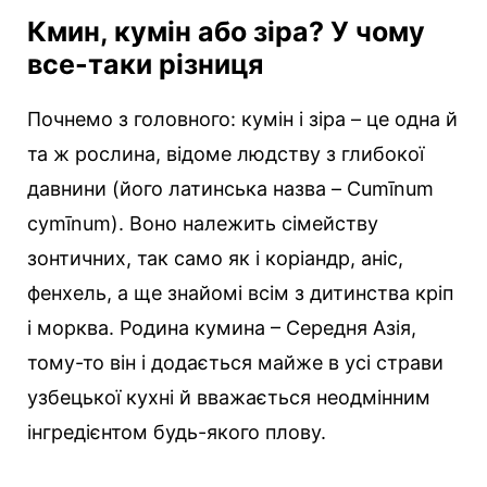
Кмин, кумін або зіра? У чому
все-таки різниця
Почнемо з головного: кумін і зіра – це одна й
та ж рослина, відоме людству з глибокої
давнини (його латинська назва – Cumīnum
cymīnum). Воно належить сімейству
зонтичних, так само як і коріандр, аніс,
фенхель, а ще знайомі всім з дитинства кріп
і морква. Родина кумина – Середня Азія,
тому-то він і додається майже в усі страви
узбецької кухні й вважається неодмінним
інгредієнтом будь-якого плову.