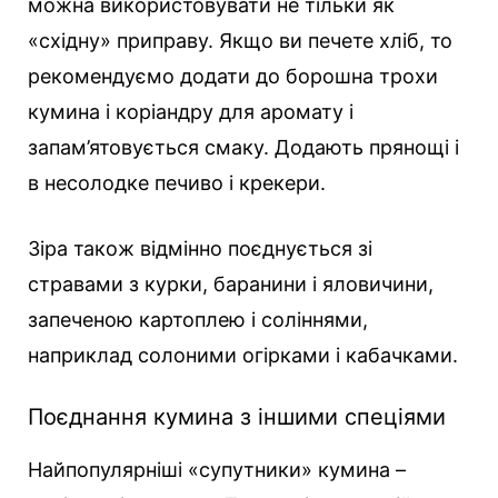
можна використовувати не тільки як
«східну» приправу. Якщо ви печете хліб, то
рекомендуємо додати до борошна трохи
кумина і коріандру для аромату і
запам’ятовується смаку. Додають прянощі і
в несолодке печиво і крекери.
Зіра також відмінно поєднується зі
стравами з курки, баранини і яловичини,
запеченою картоплею і соліннями,
наприклад солоними огірками і кабачками.
Поєднання кумина з іншими спеціями
Найпопулярніші «супутники» кумина –