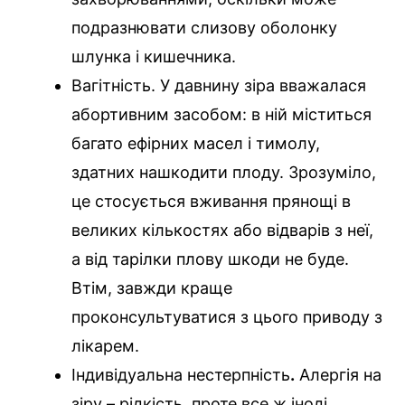
подразнювати слизову оболонку
шлунка і кишечника.
Вагітність. У давнину зіра вважалася
абортивним засобом: в ній міститься
багато ефірних масел і тимолу,
здатних нашкодити плоду. Зрозуміло,
це стосується вживання прянощі в
великих кількостях або відварів з неї,
а від тарілки плову шкоди не буде.
Втім, завжди краще
проконсультуватися з цього приводу з
лікарем.
Індивідуальна нестерпність
.
Алергія на
зіру – рідкість, проте все ж іноді