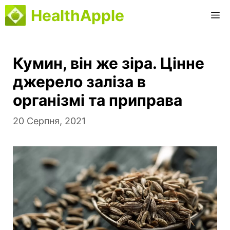
Перейти
HealthApple
M
до
вмісту
Кумин, він же зіра. Цінне
джерело заліза в
організмі та приправа
20 Серпня, 2021