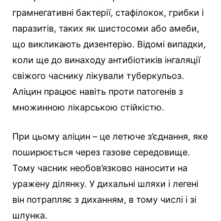
грамнегативні бактерії, стафілокок, грибки і
паразитів, таких як шистосоми або амеби,
що викликають дизентерію. Відомі випадки,
коли ще до винаходу антибіотиків інгаляції
свіжого часнику лікували туберкульоз.
Аліцин працює навіть проти патогенів з
множинною лікарською стійкістю.
При цьому аліцин – це летюче з’єднання, яке
поширюється через газове середовище.
Тому часник необов’язково наносити на
уражену ділянку. У дихальні шляхи і легені
він потрапляє з диханням, в тому числі і зі
шлунка.