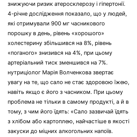
знижуючи ризик атеросклерозу і гіпертонії.
4-річне дослідження показало, що у людей,
які отримували 900 мг часникового
порошку в день, рівень «хорошого»
холестерину збільшився на 8%, рівень
«поганого» знизився на 4%, при цьому
артеріальний тиск зменшився на 7%.
нутриціолог Марія Волченкова звертає
увагу на те, що сало не стає здоровою їжею,
навіть якщо є його з часником. При цьому
проблема не тільки в самому продукті, а й в
тому, з чим його їдять: «Сало зазвичай їдять
з хлібом або картоплею, найчастіше в якості
закуски до міцних алкогольних напоїв.