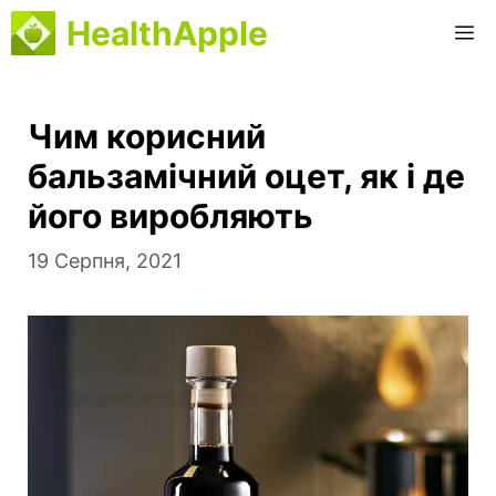
Перейти
HealthApple
M
до
вмісту
Чим корисний
бальзамічний оцет, як і де
його виробляють
19 Серпня, 2021