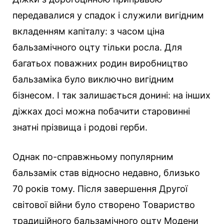
передавалися у спадок і служили вигідним
вкладенням капіталу: з часом ціна
бальзамічного оцту тільки росла. Для
багатьох поважних родин виробництво
бальзаміка було виключно вигідним
бізнесом. І так залишається донині: на інших
діжках досі можна побачити старовинні
знатні прізвища і родові герби.
Однак по-справжньому популярним
бальзамік став відносно недавно, близько
70 років тому. Після завершення Другої
світової війни було створено Товариство
традиційного бальзамічного оцту Модени