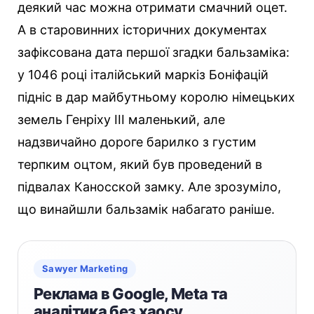
деякий час можна отримати смачний оцет.
А в старовинних історичних документах
зафіксована дата першої згадки бальзаміка:
у 1046 році італійський маркіз Боніфацій
підніс в дар майбутньому королю німецьких
земель Генріху III маленький, але
надзвичайно дороге барилко з густим
терпким оцтом, який був проведений в
підвалах Каносской замку. Але зрозуміло,
що винайшли бальзамік набагато раніше.
Sawyer Marketing
Реклама в Google, Meta та
аналітика без хаосу