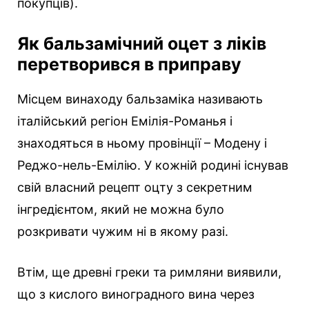
покупців).
Як бальзамічний оцет з ліків
перетворився в приправу
Місцем винаходу бальзаміка називають
італійський регіон Емілія-Романья і
знаходяться в ньому провінції – Модену і
Реджо-нель-Емілію. У кожній родині існував
свій власний рецепт оцту з секретним
інгредієнтом, який не можна було
розкривати чужим ні в якому разі.
Втім, ще древні греки та римляни виявили,
що з кислого виноградного вина через