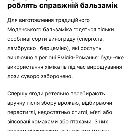
роблять справжній бальзамік
Для виготовлення традиційного
Моденського бальзаміка годяться тільки
особливі сорти винограду (спергола,
ламбруско і берцеміно), які ростуть
виключно в регіоні Емілія-Романья: будь-яке
використання хімікатів під час вирощування
лози суворо заборонено.
Спершу ягоди ретельно перебирають
вручну після збору врожаю, відбираючи
перестиглі, недостатньо стиглі, м’яті або
зіпсовані комахами або птахами. З них
пресом віджимають сік: так отримують