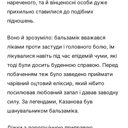
нареченого, та й вінценосні особи дуже
прихильно ставилися до подібних
підношень.
Воно й зрозуміло: бальзамік вважався
ліками проти застуди і головного болю, їм
лікувалися навіть під час епідемій чуми, які
тоді були досить буденною справою. Перед
побаченням теж було заведено приймати
чарівний оцтовий еліксир, який нібито
посилював любовний запал і давав заводну
силу. За легендами, Казанова був
шанувальником бальзаміка.
Діжки з дорогоцінною приправою