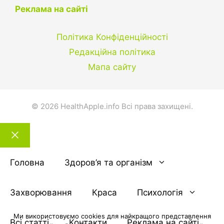
Реклама на сайті
Політика Конфіденційності
Редакційна політика
Мапа сайту
© 2026 HealthApple.info Всі права захищені.
Закрити
тему
Головна
Здоров’я та організм
Захворювання
Краса
Психологія
Ми використовуємо cookies для найкращого представлення
Всі статті
Контакти
Реклама на сайті