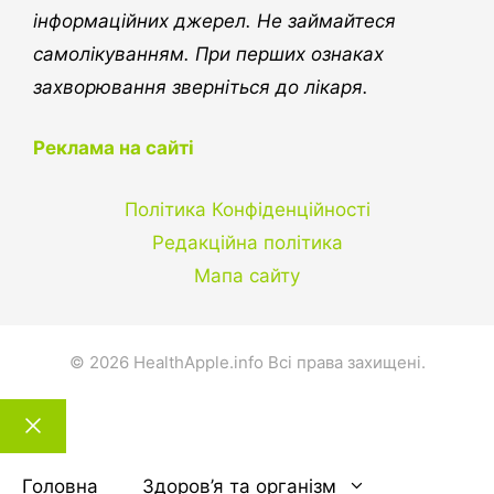
інформаційних джерел. Не займайтеся
самолікуванням. При перших ознаках
захворювання зверніться до лікаря.
Реклама на сайті
Політика Конфіденційності
Редакційна політика
Мапа сайту
© 2026 HealthApple.info Всі права захищені.
Закрити
тему
Головна
Здоров’я та організм