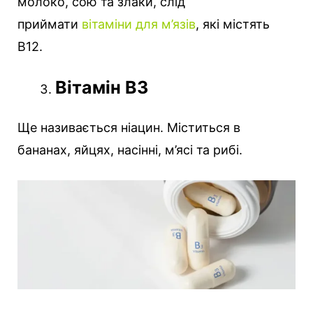
молоко, сою та злаки, слід
приймати
вітаміни для м’язів
, які містять
B12.
Вітамін В3
Ще називається ніацин. Міститься в
бананах, яйцях, насінні, м’ясі та рибі.