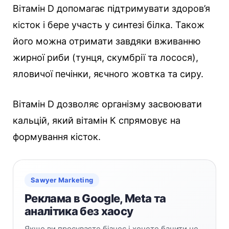
Вітамін D допомагає підтримувати здоров’я
кісток і бере участь у синтезі білка. Також
його можна отримати завдяки вживанню
жирної риби (тунця, скумбрії та лосося),
яловичої печінки, яєчного жовтка та сиру.
Вітамін D дозволяє організму засвоювати
кальцій, який вітамін К спрямовує на
формування кісток.
Sawyer Marketing
Реклама в Google, Meta та
аналітика без хаосу
Якщо ви просуваєте бізнес і хочете бачити не