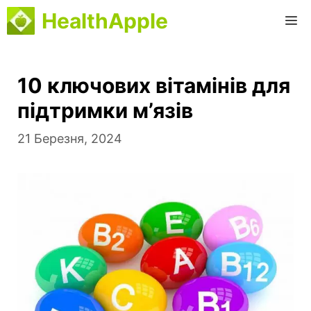
Перейти
HealthApple
М
до
вмісту
10 ключових вітамінів для
підтримки м’язів
21 Березня, 2024