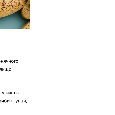
онячного
 якщо
 у синтезі
иби (тунця,