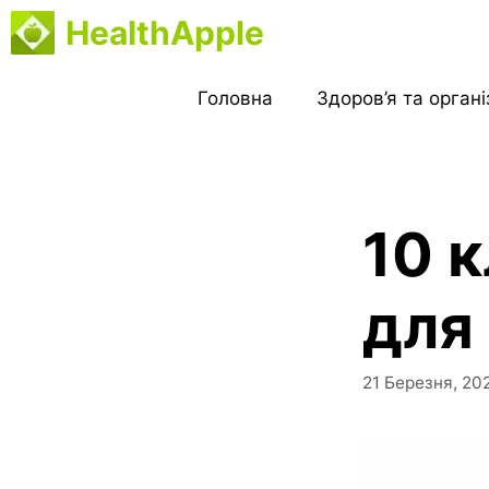
Перейти
HealthApple
до
вмісту
Головна
Здоров’я та орган
10 
для
21 Березня, 20