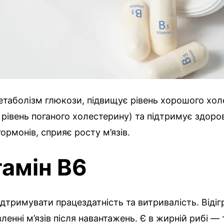
таболізм глюкози, підвищує рівень хорошого хол
івень поганого холестерину) та підтримує здоро
ормонів, сприяє росту м’язів.
тамін В6
дтримувати працездатність та витривалість. Віді
ленні м’язів після навантажень. Є в жирній рибі — т