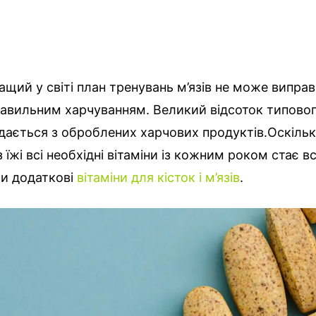
ащий у світі план тренувань м’язів не може випра
равильним харчуванням. Великий відсоток типово
дається з оброблених харчових продуктів.
Оскіль
 їжі всі необхідні вітаміни із кожним роком стає в
ти додаткові
вітаміни для кісток і м’язів
.