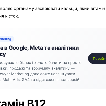
зволяє організму засвоювати кальцій, який вітамі
я кісток.
rketing
 в Google, Meta та аналітика
су
Перейт
осуваєте бізнес і хочете бачити не просто
аявки, продажі та зрозумілу аналітику —
awyer Marketing допоможе налаштувати
, Meta Ads, GA4 та відстеження конверсій.
тамін В12