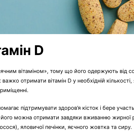
тамін D
ячним вітаміном», тому що його одержують від с
к важко отримати вітамін D у необхідній кількості,
риміщенні.
помагає підтримувати здоров’я кісток і бере участь
ж його можна отримати завдяки вживанню жирної р
лосося), яловичої печінки, яєчного жовтка та сиру.