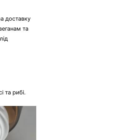
за доставку
 веганам та
лід
і та рибі.