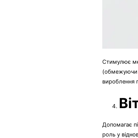
Стимулює ме
(обмежуючи р
вироблення г
Ві
Допомагає пі
роль у віднов