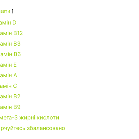
вати
амін D
тамін В12
тамін В3
тамін В6
тамін Е
тамін А
тамін C
тамін В2
тамін B9
мега-3 жирні кислоти
рчуйтесь збалансовано