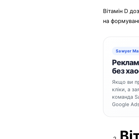
Вітамін D до
на формуванн
Sawyer Ma
Реклама
без хао
Якщо ви пр
кліки, а з
команда S
Google Ads
Ві