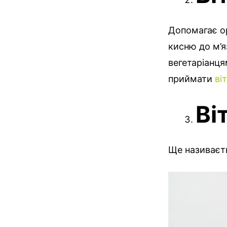
Допомагає ор
кисню до м’яз
вегетаріанця
приймати
ві
Ві
Ще називаєтьс