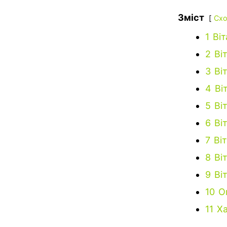
Зміст
Схо
1
Віт
2
Ві
3
Ві
4
Ві
5
Ві
6
Ві
7
Ві
8
Ві
9
Ві
10
О
11
Ха