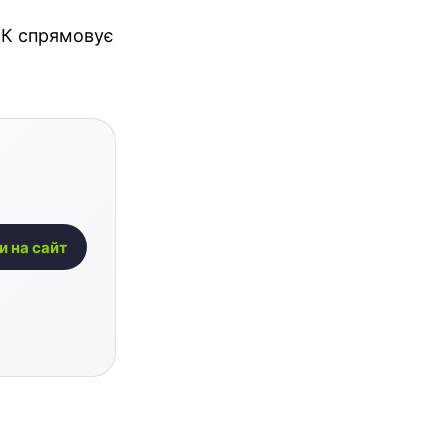
н К спрямовує
и на сайт