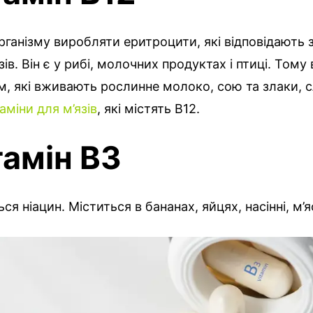
ганізму виробляти еритроцити, які відповідають 
ів. Він є у рибі, молочних продуктах і птиці. Тому
м, які вживають рослинне молоко, сою та злаки, с
таміни для м’язів
, які містять B12.
тамін В3
я ніацин. Міститься в бананах, яйцях, насінні, м’яс