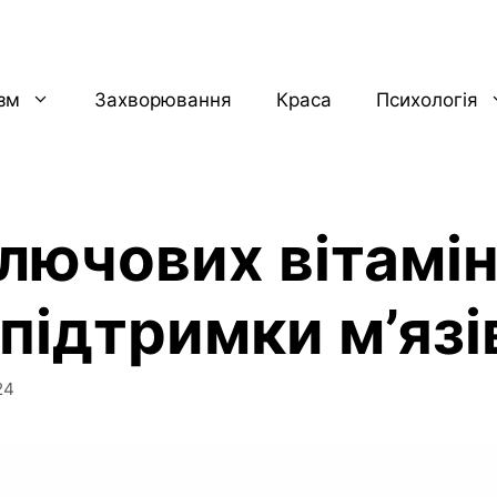
ізм
Захворювання
Краса
Психологія
ключових вітамін
 підтримки м’язі
24