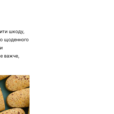
вити шкоду,
го щоденного
ки
се важче,