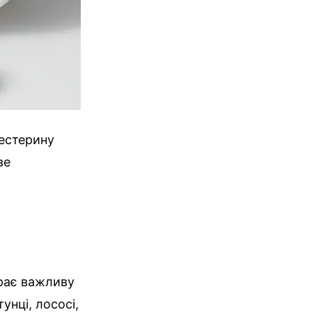
естерину
ве
грає важливу
унці, лососі,