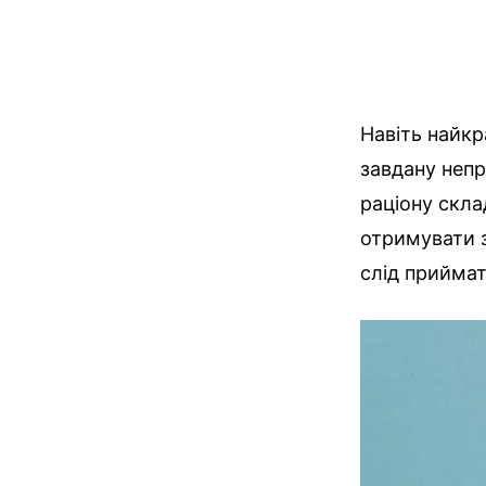
Навіть найкр
завдану неп
раціону скла
отримувати з
слід прийма