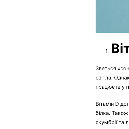
Ві
Зветься «сон
світла. Одна
працюєте у п
Вітамін D до
білка. Тако
скумбрії та 