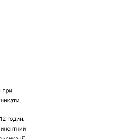
м при
уникати.
12 годин.
тинентний
оксикації