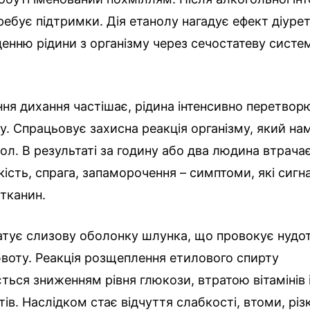
ребує підтримки. Дія етанолу нагадує ефект діурет
енню рідини з організму через сечостатеву систе
ніння дихання частішає, рідина інтенсивно перетвор
у. Спрацьовує захисна реакція організму, який на
ол. В результаті за годину або два людина втрачає
кість, спрага, запаморочення – симптоми, які сигн
тканин.
тує слизову оболонку шлунка, що провокує нудоту
воту. Реакція розщеплення етилового спирту
ься зниженням рівня глюкози, втратою вітамінів 
ів. Наслідком стає відчуття слабкості, втоми, різ