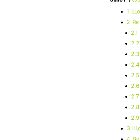
1
Що
2
Як
2.1
2.2
2.3
2.4
2.5
2.6
2.7
2.8
2.9
3
Що
4
Ви