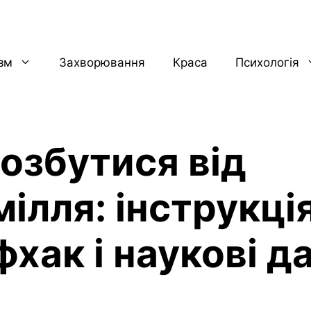
ізм
Захворювання
Краса
Психологія
позбутися від
ілля: інструкція
хак і наукові да