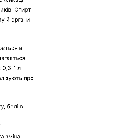
иків. Спирт
му й органи
юється в
магається
 0,6-1 л
алізують про
, болі в
і
ка зміна