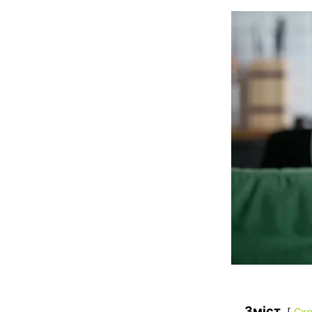
Зміст
Схо