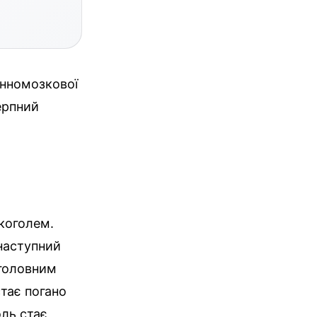
инномозкової
ерпний
коголем.
 наступний
 головним
стає погано
оль стає