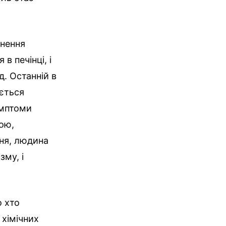
кнення
в печінці, і
д. Останній в
юється
имптоми
ою,
ння, людина
му, і
о хто
 хімічних