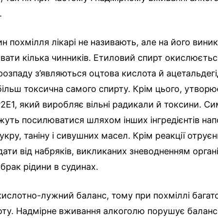
.
н похмілля лікарі не називають, але на його вини
ати кілька чинників. Етиловий спирт окислюється 
 розпаду з’являються оцтова кислота й ацетальдегі
 більш токсична самого спирту. Крім цього, утвор
E1, який виробляє вільні радикали й токсини. С
жуть посилюватися шляхом інших інгредієнтів нап
укру, таніну і сивушних масел. Крім реакції отрує
ти від набряків, викликаних зневодненням організ
 брак рідини в судинах.
ислотно-лужний баланс, тому при похміллі багат
оту. Надмірне вживання алкоголю порушує баланс