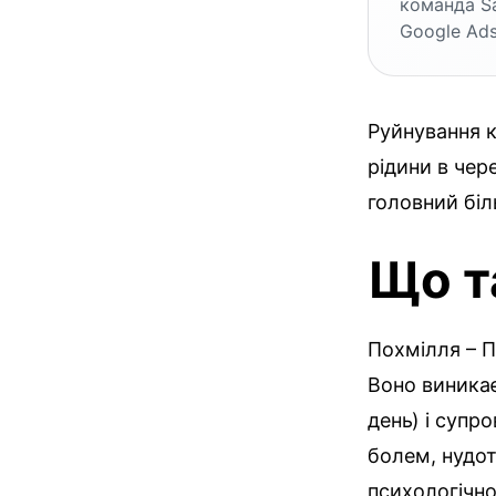
команда S
Google Ads
Руйнування к
рідини в чер
головний біл
Що т
Похмілля – П
Воно виникає
день) і суп
болем, нудото
психологічно