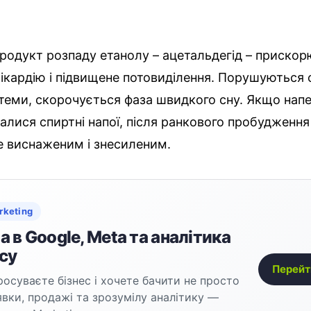
одукт розпаду етанолу – ацетальдегід – прискор
ікардію і підвищене потовиділення. Порушуються 
теми, скорочується фаза швидкого сну. Якщо нап
алися спиртні напої, після ранкового пробудженн
е виснаженим і знесиленим.
rketing
 в Google, Meta та аналітика
су
Перейт
осуваєте бізнес і хочете бачити не просто
аявки, продажі та зрозумілу аналітику —