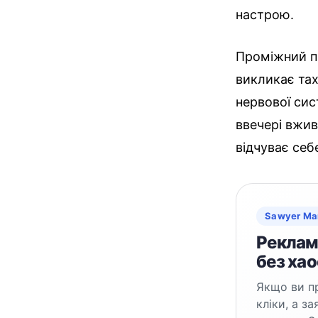
настрою.
Проміжний пр
викликає тах
нервової сис
ввечері вжив
відчуває себ
Sawyer Ma
Реклама
без хао
Якщо ви пр
кліки, а з