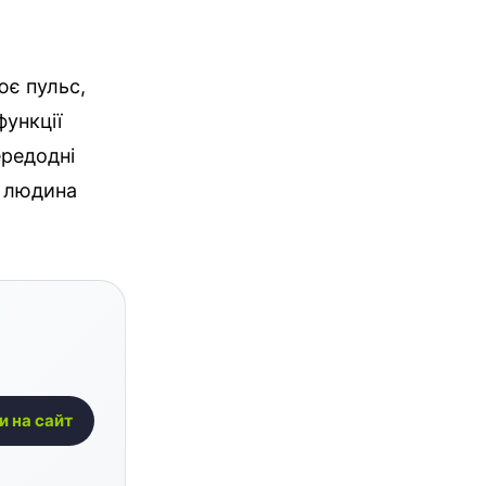
ює пульс,
функції
ередодні
я людина
и на сайт