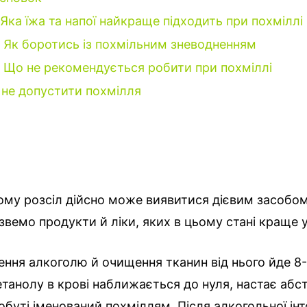
Яка їжа та напої найкраще підходить при похміллі
Як боротись із похмільним зневодненням
Що не рекомендується робити при похміллі
 не допустити похмілля
ому розсіл дійсно може виявитися дієвим засобо
назвемо продукти й ліки, яких в цьому стані краще 
ння алкоголю й очищення тканин від нього йде 8-
етанолу в крові наближається до нуля, настає абс
обуті іменований похміллям. Після алкогольної інт