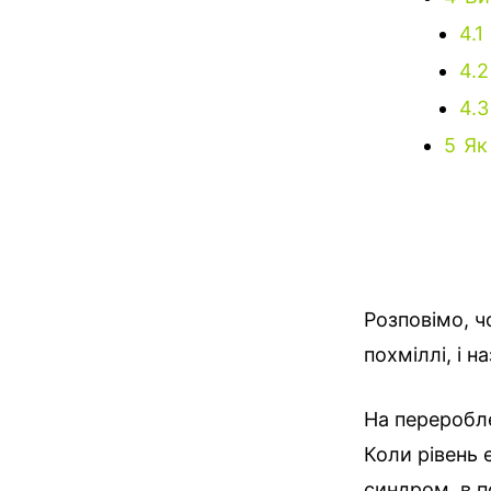
4.1
4.2
4.3
5
Як
Розповімо, ч
похміллі, і 
На переробле
Коли рівень 
синдром, в п