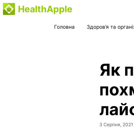
Перейти
HealthApple
до
вмісту
Головна
Здоров’я та орган
Як 
похм
лайф
3 Серпня, 2021