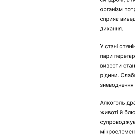
організм пот
сприяє вивед
дихання.
У стані сп’я
пари перегар
вивести етан
рідини. Слаб
зневоднення 
Алкоголь дра
животі й блю
супроводжуєт
мікроелемент