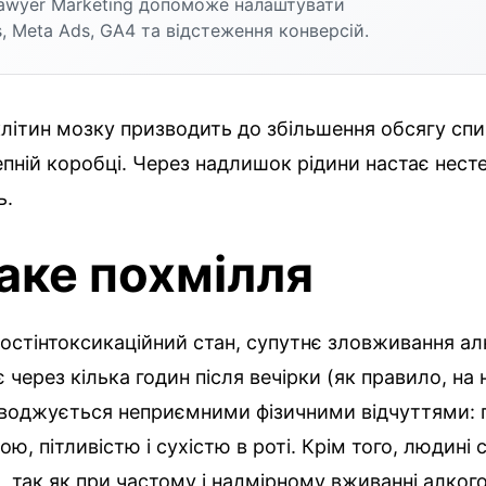
awyer Marketing допоможе налаштувати
, Meta Ads, GA4 та відстеження конверсій.
літин мозку призводить до збільшення обсягу сп
епній коробці. Через надлишок рідини настає нест
ь.
аке похмілля
остінтоксикаційний стан, супутнє зловживання ал
 через кілька годин після вечірки (як правило, на
роводжується неприємними фізичними відчуттями:
ю, пітливістю і сухістю в роті. Крім того, людині 
, так як при частому і надмірному вживанні алког