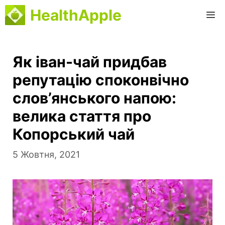
Перейти
HealthApple
М
до
вмісту
Як іван-чай придбав
репутацію споконвічно
слов’янського напою:
велика стаття про
Копорський чай
5 Жовтня, 2021