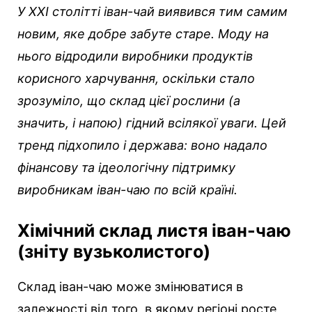
У XXI столітті іван-чай виявився тим самим
новим, яке добре забуте старе. Моду на
нього відродили виробники продуктів
корисного харчування, оскільки стало
зрозуміло, що склад цієї рослини (а
значить, і напою) гідний всілякої уваги. Цей
тренд підхопило і держава: воно надало
фінансову та ідеологічну підтримку
виробникам іван-чаю по всій країні.
Хімічний склад листя іван-чаю
(зніту вузьколистого)
Склад іван-чаю може змінюватися в
залежності від того, в якому регіоні росте