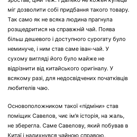
міг дозволити собі придбання такого товару.
Так само як не всяка людина прагнула
розщедритися на справжній чай. Поява
більш дешевого і доступного сурогату було
неминуче, і ним став саме іван-чай. У
сухому вигляді його було майже не
відрізнити від китайського оригіналу. У
всякому разі, для недосвідчених початківців
любителів чаю.
Основоположником такої «підміни» став
поміщик Савелов, чиє ім’я історія, на жаль,
не зберегла. Саме Савелову, який побував в
Китаї і надихнувся чайною справою,