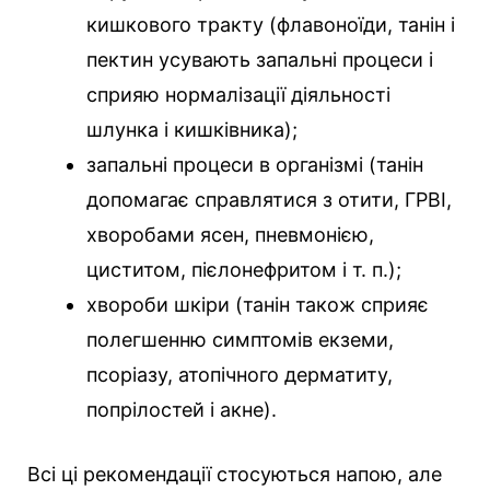
кишкового тракту (флавоноїди, танін і
пектин усувають запальні процеси і
сприяю нормалізації діяльності
шлунка і кишківника);
запальні процеси в організмі (танін
допомагає справлятися з отити, ГРВІ,
хворобами ясен, пневмонією,
циститом, пієлонефритом і т. п.);
хвороби шкіри (танін також сприяє
полегшенню симптомів екземи,
псоріазу, атопічного дерматиту,
попрілостей і акне).
Всі ці рекомендації стосуються напою, але