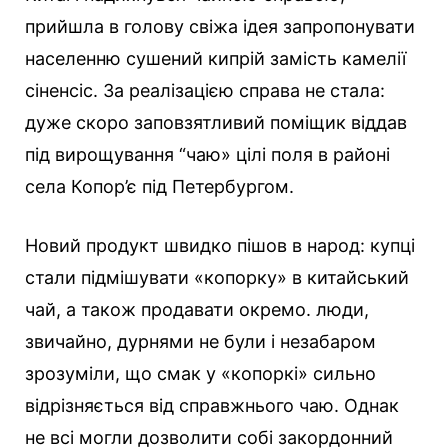
прийшла в голову свіжа ідея запропонувати
населенню сушений кипрій замість камелії
сіненсіс. За реалізацією справа не стала:
дуже скоро заповзятливий поміщик віддав
під вирощування “чаю» цілі поля в районі
села Копор’є під Петербургом.
Новий продукт швидко пішов в народ: купці
стали підмішувати «копорку» в китайський
чай, а також продавати окремо. люди,
звичайно, дурнями не були і незабаром
зрозуміли, що смак у «копоркі» сильно
відрізняється від справжнього чаю. Однак
не всі могли дозволити собі закордонний