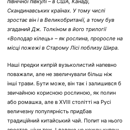
північної півкулі – в США, Канаді,
Скандинавських країнах. У тому числі
зростає він і в Великобританії, а тому був
згаданий Дж. Толкіном в його трилогії
«Володар кілець» – як рослина, проросле на
місці пожежі в Старому Лісі поблизу Шира.
Наші предки кипрій вузьколистий напевно
поважали, але не звеличували більш ніж
інші трави. Бути може, він так і залишився б
звичайною корисною рослиною, як полин
або ромашка, але в XVIII столітті на Русі
величезну популярність придбав
традиційний китайський чай. Попит на нього
зростав, ціни теж. І далеко не кожен купець