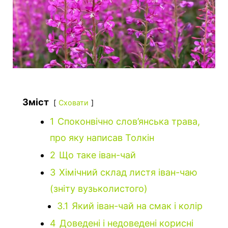
Зміст
Сховати
1
Споконвічно слов’янська трава,
про яку написав Толкін
2
Що таке іван-чай
3
Хімічний склад листя іван-чаю
(зніту вузьколистого)
3.1
Який іван-чай на смак і колір
4
Доведені і недоведені корисні