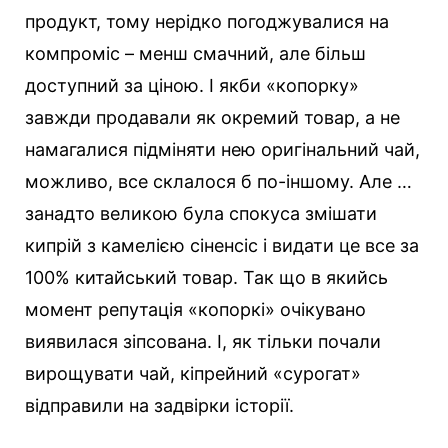
продукт, тому нерідко погоджувалися на
компроміс – менш смачний, але більш
доступний за ціною. І якби «копорку»
завжди продавали як окремий товар, а не
намагалися підміняти нею оригінальний чай,
можливо, все склалося б по-іншому. Але …
занадто великою була спокуса змішати
кипрій з камелією сіненсіс і видати це все за
100% китайський товар. Так що в якийсь
момент репутація «копоркі» очікувано
виявилася зіпсована. І, як тільки почали
вирощувати чай, кіпрейний «сурогат»
відправили на задвірки історії.