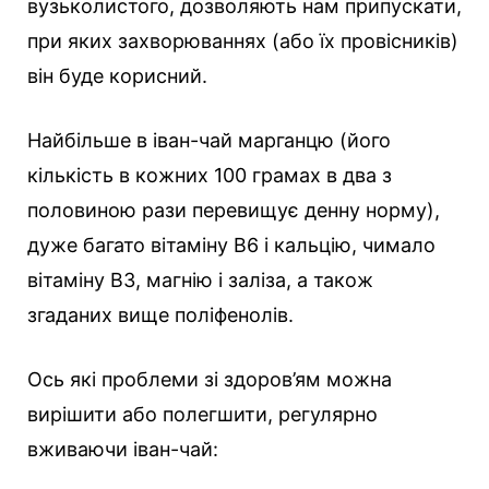
вузьколистого, дозволяють нам припускати,
при яких захворюваннях (або їх провісників)
він буде корисний.
Найбільше в іван-чай марганцю (його
кількість в кожних 100 грамах в два з
половиною рази перевищує денну норму),
дуже багато вітаміну В6 і кальцію, чимало
вітаміну В3, магнію і заліза, а також
згаданих вище поліфенолів.
Ось які проблеми зі здоров’ям можна
вирішити або полегшити, регулярно
вживаючи іван-чай: