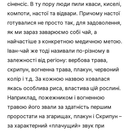
сіненсіс. В ту пору люди пили кваси, киселі,
компоти, настої та відвари. Причому настої
готувалися не просто так, для задоволення,
як ми зараз заварюємо собі чай, а
найчастіше з конкретною медичною метою.
Іван-чай же тоді називали по-різному в
залежності від регіону: вербова трава,
скрипун, вогненна трава, плакун, червоний
колір і т.д. За кожною назвою ховалася
якась особлива риса, властива цій рослині.
Наприклад, пожежником і вогненною
травою його звали за здатність першим
проростати на згарищах, плакун і Скрипун –
за характерний «плачущий» звук при