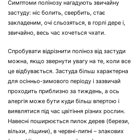
Симптоми полінозу нагадують звичайну
застуду: ніс болить, свербить, стає
закладеним, очі сльозяться, в горлі дере і,
звичайно, весь час хочеться чхати.
Спробувати відрізнити поліноз від застуди
можна, якщо звернути увагу на те, коли все
це відбувається. Застуда більш характерна
для осінньо-зимового періоду і зазвичай
проходить приблизно за тиждень, а ось
алергія може бути куди більш впертою і
виявлятися під час цвітіння різних рослин.
Навесні поширюється пилок дерев (берези,
вільхи, ліщини), в червні-липні – злакових