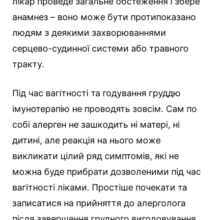
лікар проведе загальне обстеження і збере
анамнез – воно може бути протипоказано
людям з деякими захворюваннями
серцево-судинної системи або травного
тракту.
Під час вагітності та годування груддю
імунотерапію не проводять зовсім. Сам по
собі алерген не зашкодить ні матері, ні
дитині, але реакція на нього може
викликати цілий ряд симптомів, які не
можна буде прибрати дозволеними під час
вагітності ліками. Простіше почекати та
записатися на прийняття до алерголога
після завершення грудного вигодовування.