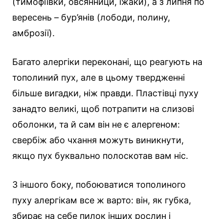
(тимофіївки, овсянници, їжаки), а з липня по
вересень – бур’янів (лободи, полину,
амброзії).
Багато алергіки переконані, що реагують на
тополиний пух, але в цьому твердженні
більше вигадки, ніж правди. Пластівці пуху
занадто великі, щоб потрапити на слизові
оболонки, та й сам він не є алергеном:
свербіж або чхання можуть виникнути,
якщо пух буквально полоскотав вам ніс.
З іншого боку, побоюватися тополиного
пуху алергікам все ж варто: він, як губка,
збирає на себе пилок інших рослин і