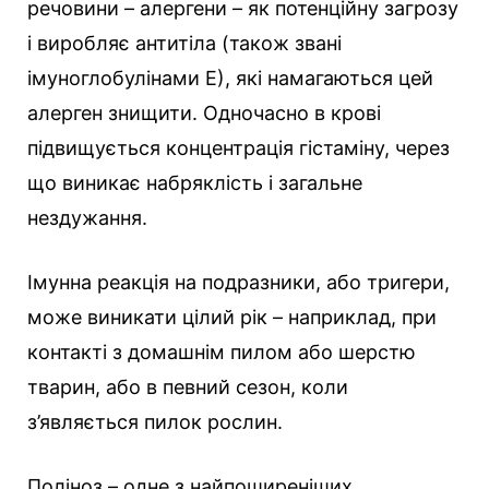
речовини – алергени – як потенційну загрозу
і виробляє антитіла (також звані
імуноглобулінами Е), які намагаються цей
алерген знищити. Одночасно в крові
підвищується концентрація гістаміну, через
що виникає набряклість і загальне
нездужання.
Імунна реакція на подразники, або тригери,
може виникати цілий рік – наприклад, при
контакті з домашнім пилом або шерстю
тварин, або в певний сезон, коли
з’являється пилок рослин.
Поліноз – одне з найпоширеніших