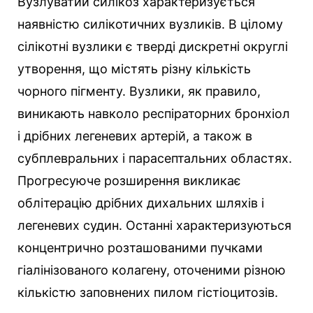
Вузлуватий силікоз характеризується
наявністю силікотичних вузликів. В цілому
сілікотні вузлики є тверді дискретні округлі
утворення, що містять різну кількість
чорного пігменту. Вузлики, як правило,
виникають навколо респіраторних бронхіол
і дрібних легеневих артерій, а також в
субплевральних і парасептальних областях.
Прогресуюче розширення викликає
облітерацію дрібних дихальних шляхів і
легеневих судин. Останні характеризуються
концентрично розташованими пучками
гіалінізованого колагену, оточеними різною
кількістю заповнених пилом гістіоцитозів.