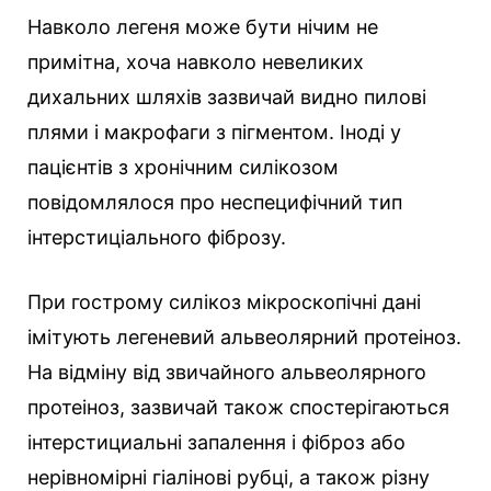
Навколо легеня може бути нічим не
примітна, хоча навколо невеликих
дихальних шляхів зазвичай видно пилові
плями і макрофаги з пігментом. Іноді у
пацієнтів з хронічним силікозом
повідомлялося про неспецифічний тип
інтерстиціального фіброзу.
При гострому силікоз мікроскопічні дані
імітують легеневий альвеолярний протеіноз.
На відміну від звичайного альвеолярного
протеіноз, зазвичай також спостерігаються
інтерстициальні запалення і фіброз або
нерівномірні гіалінові рубці, а також різну