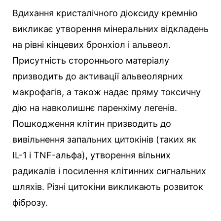
Вдихання кристалічного діоксиду кремнію
викликає утворення мінеральних відкладень
на рівні кінцевих бронхіол і альвеол.
Присутність стороннього матеріалу
призводить до активації альвеолярних
макрофагів, а також надає пряму токсичну
дію на навколишнє паренхіму легенів.
Пошкодження клітин призводить до
вивільнення запальних цитокінів (таких як
IL-1 і TNF-альфа), утворення вільних
радикалів і посилення клітинних сигнальних
шляхів. Різні цитокіни викликають розвиток
фіброзу.