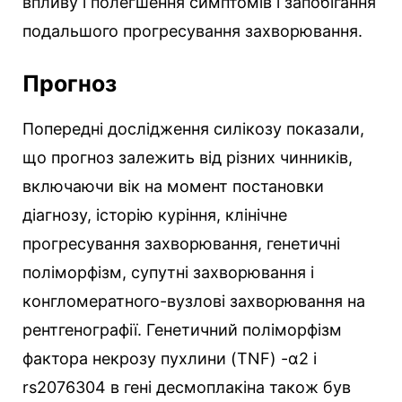
впливу і полегшення симптомів і запобігання
подальшого прогресування захворювання.
Прогноз
Попередні дослідження силікозу показали,
що прогноз залежить від різних чинників,
включаючи вік на момент постановки
діагнозу, історію куріння, клінічне
прогресування захворювання, генетичні
поліморфізм, супутні захворювання і
конгломератного-вузлові захворювання на
рентгенографії. Генетичний поліморфізм
фактора некрозу пухлини (TNF) -α2 і
rs2076304 в гені десмоплакіна також був