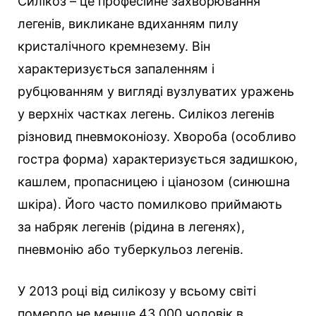
Силікоз – це професійне захворювання
легенів, викликане вдиханням пилу
кристалічного кремнезему. Він
характеризується запаленням і
рубцюванням у вигляді вузлуватих уражень
у верхніх частках легень. Силікоз легенів
різновид пневмоконіозу. Хвороба (особливо
гостра форма) характеризується задишкою,
кашлем, пропасницею і ціанозом (синюшна
шкіра). Його часто помилково приймають
за набряк легенів (рідина в легенях),
пневмонію або туберкульоз легенів.
У 2013 році від силікозу у всьому світі
померло не менше 43 000 чоловік в