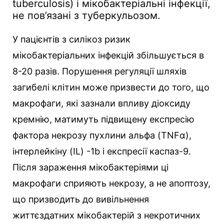
tuberculosis) і мікобактеріальні інфекції,
не пов’язані з туберкульозом.
У пацієнтів з силікоз ризик
мікобактеріальних інфекцій збільшується в
8-20 разів. Порушення регуляції шляхів
загибелі клітин може призвести до того, що
макрофаги, які зазнали впливу діоксиду
кремнію, матимуть підвищену експресію
фактора некрозу пухлини альфа (TNFα),
інтерлейкіну (IL) -1b і експресії каспаз-9.
Після зараження мікобактеріями ці
макрофаги сприяють некрозу, а не апоптозу,
що призводить до вивільнення
життєздатних мікобактерій з некротичних