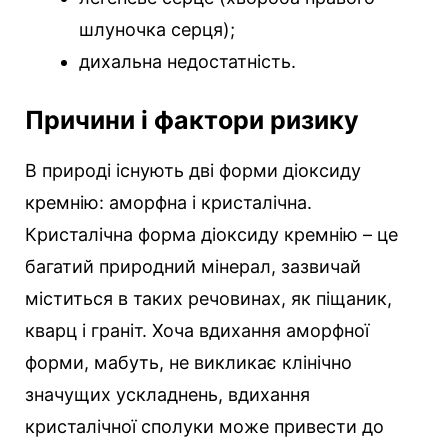
шлуночка серця);
дихальна недостатність.
Причини і фактори ризику
В природі існують дві форми діоксиду
кремнію: аморфна і кристалічна.
Кристалічна форма діоксиду кремнію – це
багатий природний мінерал, зазвичай
міститься в таких речовинах, як піщаник,
кварц і граніт. Хоча вдихання аморфної
форми, мабуть, не викликає клінічно
значущих ускладнень, вдихання
кристалічної сполуки може привести до