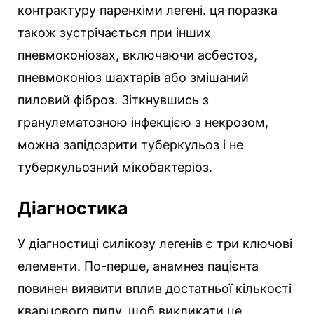
контрактуру паренхіми легені. ця поразка
також зустрічається при інших
пневмоконіозах, включаючи асбестоз,
пневмоконіоз шахтарів або змішаний
пиловий фіброз. Зіткнувшись з
гранулематозною інфекцією з некрозом,
можна запідозрити туберкульоз і не
туберкульозний мікобактеріоз.
Діагностика
У діагностиці силікозу легенів є три ключові
елементи. По-перше, анамнез пацієнта
повинен виявити вплив достатньої кількості
кварцового пилу, щоб викликати це