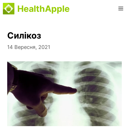
Перейти
HealthApple
М
до
вмісту
Силікоз
14 Вересня, 2021