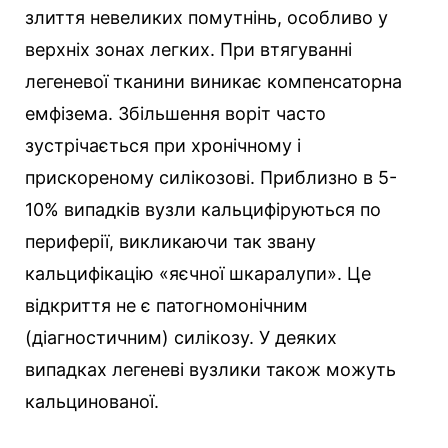
злиття невеликих помутнінь, особливо у
верхніх зонах легких. При втягуванні
легеневої тканини виникає компенсаторна
емфізема. Збільшення воріт часто
зустрічається при хронічному і
прискореному силікозові. Приблизно в 5-
10% випадків вузли кальцифіруються по
периферії, викликаючи так звану
кальцифікацію «яєчної шкаралупи». Це
відкриття не є патогномонічним
(діагностичним) силікозу. У деяких
випадках легеневі вузлики також можуть
кальцинованої.