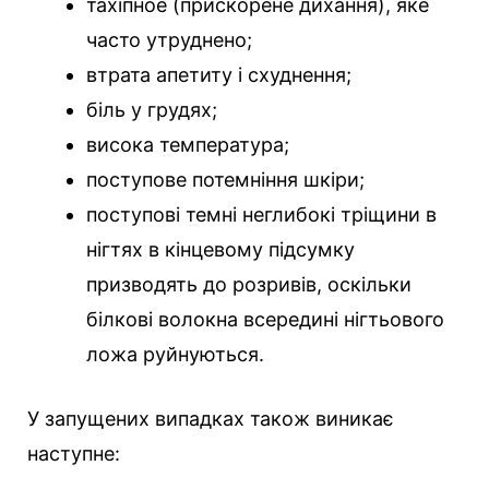
тахіпное (прискорене дихання), яке
часто утруднено;
втрата апетиту і схуднення;
біль у грудях;
висока температура;
поступове потемніння шкіри;
поступові темні неглибокі тріщини в
нігтях в кінцевому підсумку
призводять до розривів, оскільки
білкові волокна всередині нігтьового
ложа руйнуються.
У запущених випадках також виникає
наступне: