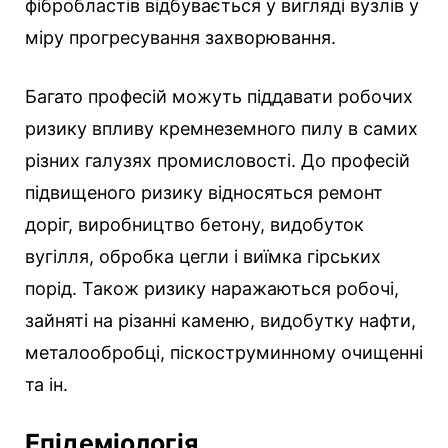
фібробластів відбувається у вигляді вузлів у
міру прогресування захворювання.
Багато професій можуть піддавати робочих
ризику впливу кремнеземного пилу в самих
різних галузях промисловості. До професій
підвищеного ризику відносяться ремонт
доріг, виробництво бетону, видобуток
вугілля, обробка цегли і виїмка гірських
порід. Також ризику наражаються робочі,
зайняті на різанні каменю, видобутку нафти,
металообробці, піскоструминному очищенні
та ін.
Епідеміологія