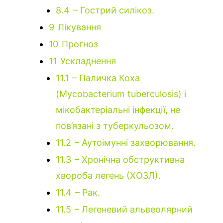
8.4
– Гострий силікоз.
9
Лікування
10
Прогноз
11
Ускладнення
11.1
– Паличка Коха
(Mycobacterium tuberculosis) і
мікобактеріальні інфекції, не
пов’язані з туберкульозом.
11.2
– Аутоімунні захворювання.
11.3
– Хронічна обструктивна
хвороба легень (ХОЗЛ).
11.4
– Рак.
11.5
– Легеневий альвеолярний