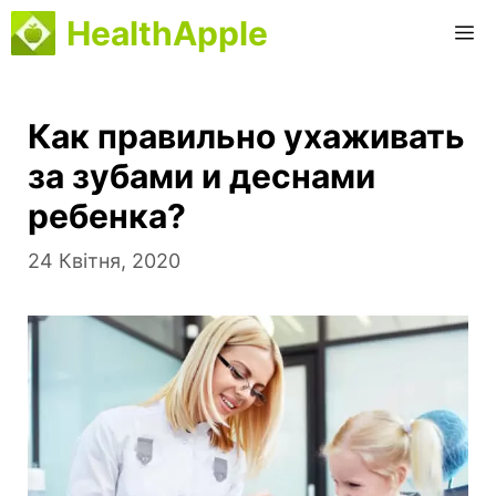
Перейти
HealthApple
М
до
вмісту
Как правильно ухаживать
за зубами и деснами
ребенка?
24 Квітня, 2020