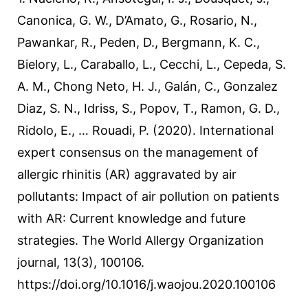
Canonica, G. W., D’Amato, G., Rosario, N.,
Pawankar, R., Peden, D., Bergmann, K. C.,
Bielory, L., Caraballo, L., Cecchi, L., Cepeda, S.
A. M., Chong Neto, H. J., Galán, C., Gonzalez
Diaz, S. N., Idriss, S., Popov, T., Ramon, G. D.,
Ridolo, E., … Rouadi, P. (2020). International
expert consensus on the management of
allergic rhinitis (AR) aggravated by air
pollutants: Impact of air pollution on patients
with AR: Current knowledge and future
strategies. The World Allergy Organization
journal, 13(3), 100106.
https://doi.org/10.1016/j.waojou.2020.100106