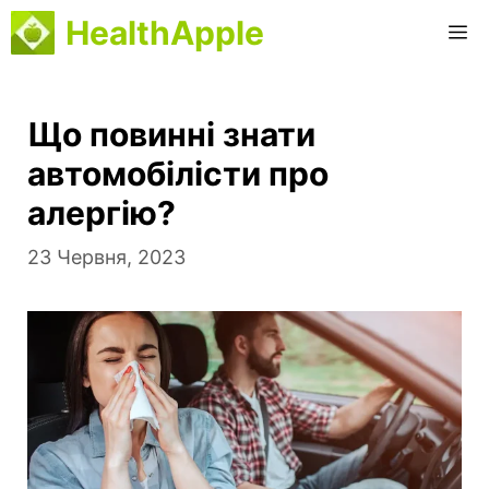
Перейти
HealthApple
М
до
вмісту
Що повинні знати
автомобілісти про
алергію?
23 Червня, 2023