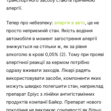
транспортного засобу стають причиною
алергії.
Тепер про небезпеку:
алергія в авто
, це не
просто неприємній стан. Якість водіння
автомобіля в момент загострення алергії
знижується на стільки ж, як за рівня
алкоголю в крові 0,05% (2). Тому при прояві
алергічної реакції за кермом потрібно
одразу вживати заходів. Лікарі радять
використовувати засоби, компоненти яких
можуть швидко полегшити стан, наприклад
препарат Еріус з лінійки антигістамінних
продуктів компанії Байєр. Препарат нового
покоління не викликає сонливості як більш