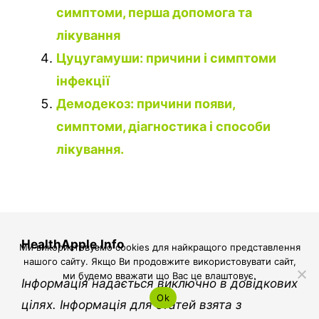
симптоми, перша допомога та
лікування
Цуцугамуши: причини і симптоми
інфекції
Демодекоз: причини появи,
симптоми, діагностика і способи
лікування.
HealthApple.Info
Ми використовуємо cookies для найкращого представлення
нашого сайту. Якщо Ви продовжите використовувати сайт,
ми будемо вважати що Вас це влаштовує.
Інформація надається виключно в довідкових
Ok
цілях. Інформація для статей взята з