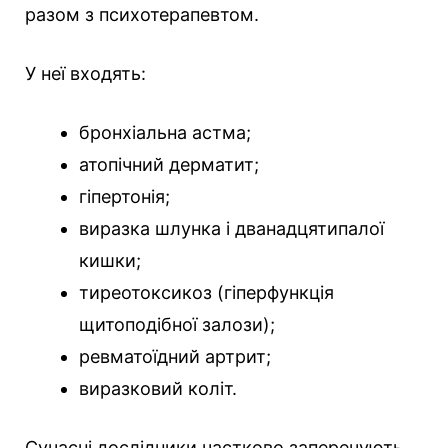
разом з психотерапевтом.
У неї входять:
бронхіальна астма;
атопічний дерматит;
гіпертонія;
виразка шлунка і дванадцятипалої
кишки;
тиреотоксикоз (гіперфункція
щитоподібної залози);
ревматоїдний артрит;
виразковий коліт.
Сучасні дослідники частково заперечують