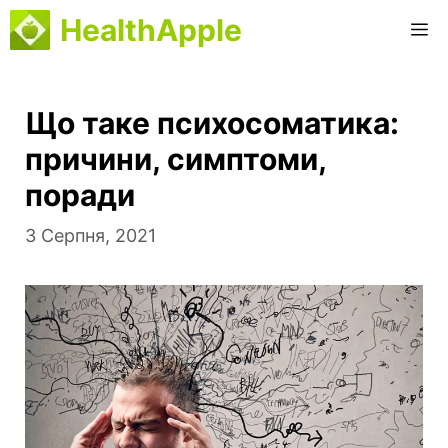
Перейти
HealthApple
M
до
вмісту
Що таке психосоматика:
причини, симптоми,
поради
3 Серпня, 2021