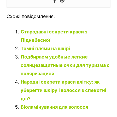
Схожі повідомлення:
Стародавні секрети краси з
Піднебесної
Темні плями на шкірі
Подбираем удобные легкие
солнцезащитные очки для туризма с
поляризацией
Народні секрети краси влітку: як
уберегти шкіру і волосся в спекотні
дні?
Біоламінування для волосся