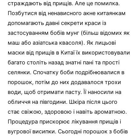
страждають від прищів. Але це помилка.
Позбутися від ненависного акне китаянкам
допомагають давні секрети краси із
застосуванням бобів мунг (більш відомих як
маш або азіатська квасоля). Як лицьові
маски від прищів в Китаї їх використовували
багато століть назад знатні пані та прості
селянки. Спочатку боби подрібнювалися в
порошок, потім до них додавалося трохи
води, щоб отримати пасту. Її наносили на
обличчя на півгодини. Шкіра після цього
стає свіжою, здоровою і навіть ароматною.
Процедура прискорює лікування прищів і
вугрової висипки. Сьогодні порошок з бобів