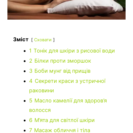
Зміст
Сховати
1
Тонік для шкіри з рисової води
2
Білки проти зморшок
3
Боби мунг від прищів
4
Секрети краси з устричної
раковини
5
Масло камелії для здоров’я
волосся
6
М’ята для світлої шкіри
7
Масаж обличчя і тіла