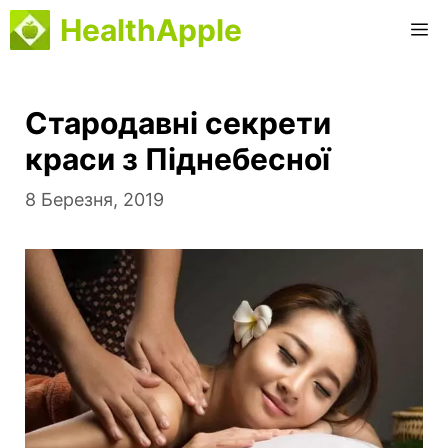
Перейти
HealthApple
М
до
вмісту
Стародавні секрети
краси з Піднебесної
8 Березня, 2019