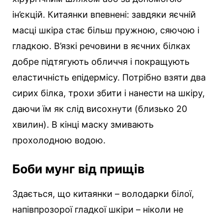
ін’єкцій. Китаянки впевнені: завдяки яєчній
масці шкіра стає більш пружною, сяючою і
гладкою. В’язкі речовини в яєчних білках
добре підтягують обличчя і покращують
еластичність епідермісу. Потрібно взяти два
сирих білка, трохи збити і нанести на шкіру,
даючи їм як слід висохнути (близько 20
хвилин). В кінці маску змивають
прохолодною водою.
Боби мунг від прищів
Здається, що китаянки – володарки білої,
напівпрозорої гладкої шкіри – ніколи не