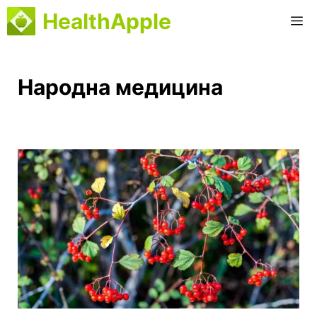
Перейти
HealthApple
М
до
вмісту
Народна медицина