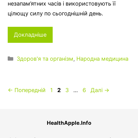
незапам’ятних часів і використовують її
цілющу силу по сьогоднішній день.
Докладніше
Категорії
Здоров'я та організм
,
Народна медицина
Сторінка
Сторінка
Сторінка
Сторінка
←
Попередній
1
2
3
…
6
Далі
→
HealthApple.Info