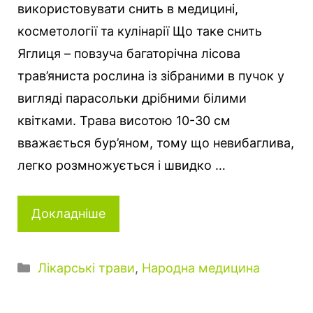
використовувати снить в медицині,
косметології та кулінарії Що таке снить
Яглиця – повзуча багаторічна лісова
трав’яниста рослина із зібраними в пучок у
вигляді парасольки дрібними білими
квітками. Трава висотою 10-30 см
вважається бур’яном, тому що невибаглива,
легко розмножується і швидко …
Докладніше
Категорії
Лікарські трави
,
Народна медицина